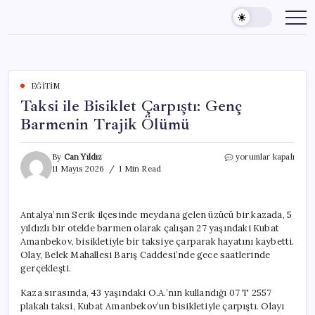
Skip
to
content
EĞITIM
Taksi ile Bisiklet Çarpıştı: Genç
Barmenin Trajik Ölümü
Taksi
By
Can Yıldız
yorumlar kapalı
ile
11 Mayıs 2026
1 Min Read
Bisiklet
Çarpıştı:
Genç
Antalya’nın Serik ilçesinde meydana gelen üzücü bir kazada, 5
Barmenin
yıldızlı bir otelde barmen olarak çalışan 27 yaşındaki Kubat
Trajik
Ölümü
Amanbekov, bisikletiyle bir taksiye çarparak hayatını kaybetti.
için
Olay, Belek Mahallesi Barış Caddesi’nde gece saatlerinde
gerçekleşti.
Kaza sırasında, 43 yaşındaki O.A.’nın kullandığı 07 T 2557
plakalı taksi, Kubat Amanbekov’un bisikletiyle çarpıştı. Olayı