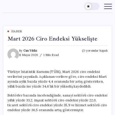
Skip
to
content
HABER
Mart 2026 Ciro Endeksi Yükselişte
Mart
By
Can Yıldız
yorumlar kapalı
2026
11 Mayıs 2026
1 Min Read
Ciro
Endeksi
Yükselişte
Türkiye İstatistik Kurumu (TÜİK), Mart 2026 ciro endeksi
için
verilerini yayınladı. Açıklanan verilere göre, ciro endeksi Mart
ayında aylık bazda yüzde 4,4 oranında bir artış gösterirken,
yıllık bazda ise yüzde 34,6’lık bir yükseliş kaydedildi.
Sektörler bazında incelendiğinde, sanayi sektörü ciro endeksi
yıllık yüzde 33,2, inşaat sektörü ciro endeksi yüzde 22,0,
ticaret sektörü ciro endeksi yüzde 35,9 ve hizmet sektörü ciro
endeksi yüzde 36,5 oranında artış göstermiştir.