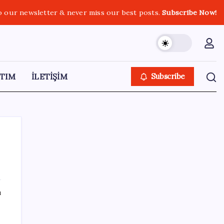
o our newsletter & never miss our best posts.
Subscribe Now!
TIM
İLETİŞİM
Subscribe
SON YAZILAR
ı
Sürekli maddi sorun yaşayan insanların
beyni daha çabuk yaşlanabiliyor: ‘Beyin de