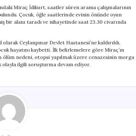
Damında
ındaki Miraç İdikurt, saatler süren arama çalışmalarının
Bulundu,
bulundu. Çocuk, öğle saatlerinde evinin önünde oyun
Hayatını
iş bir alanı taradı ve nihayetinde saat 23.30 civarında
Kaybetti
için
l olarak Ceylanpınar Devlet Hastanesi’ne kaldırıldı.
k hayatını kaybetti. İlk belirlemelere göre Miraç’ın
sin ölüm nedeni, otopsi yapılmak üzere cenazesinin morga
ik olayla ilgili soruşturma devam ediyor.