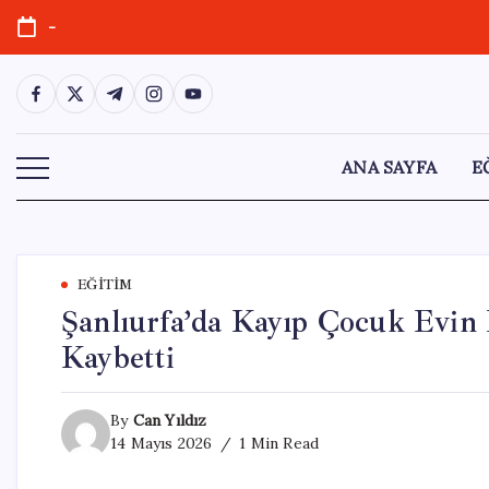
Skip
-
to
content
https://www.facebook.com/
https://twitter.com/
https://t.me/
https://www.instagram.com/
https://youtube.com/
ANA SAYFA
E
EĞITIM
Şanlıurfa’da Kayıp Çocuk Evin
Kaybetti
By
Can Yıldız
14 Mayıs 2026
1 Min Read