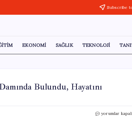
Subscribe t
ĞİTİM
EKONOMİ
SAĞLIK
TEKNOLOJİ
TANI
 Damında Bulundu, Hayatını
Şanlıurfa’da
yorumlar kapal
Kayıp
Çocuk
Evin