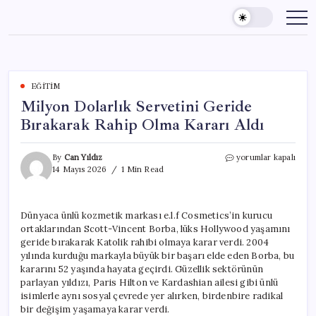
Skip
to
content
EĞITIM
Milyon Dolarlık Servetini Geride
Bırakarak Rahip Olma Kararı Aldı
Milyon
By
Can Yıldız
yorumlar kapalı
Dolarlık
14 Mayıs 2026
1 Min Read
Servetini
Geride
Bırakarak
Dünyaca ünlü kozmetik markası e.l.f Cosmetics’in kurucu
Rahip
ortaklarından Scott-Vincent Borba, lüks Hollywood yaşamını
Olma
Kararı
geride bırakarak Katolik rahibi olmaya karar verdi. 2004
Aldı
yılında kurduğu markayla büyük bir başarı elde eden Borba, bu
için
kararını 52 yaşında hayata geçirdi. Güzellik sektörünün
parlayan yıldızı, Paris Hilton ve Kardashian ailesi gibi ünlü
isimlerle aynı sosyal çevrede yer alırken, birdenbire radikal
bir değişim yaşamaya karar verdi.