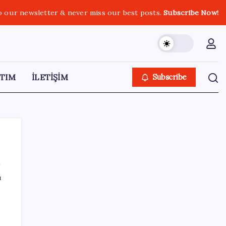
o our newsletter & never miss our best posts.
Subscribe Now!
TIM
İLETİŞİM
Subscribe
ı
SON YAZILAR
Erdoğan’dan ‘Mekke Ortak Savunma
Anlaşması’ açıklaması: ‘Hiçbir ülkeyi hedef