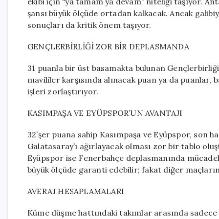
ekibi için “ya tamam ya devam” niteliği taşıyor. 
şansı büyük ölçüde ortadan kalkacak. Ancak galibiye
sonuçları da kritik önem taşıyor.
GENÇLERBİRLİĞİ ZOR BİR DEPLASMANDA
31 puanla bir üst basamakta bulunan Gençlerbirli
mavililer karşısında alınacak puan ya da puanlar, b
işleri zorlaştırıyor.
KASIMPAŞA VE EYÜPSPOR’UN AVANTAJI
32’şer puana sahip Kasımpaşa ve Eyüpspor, son ha
Galatasaray’ı ağırlayacak olması zor bir tablo oluş
Eyüpspor ise Fenerbahçe deplasmanında mücadele e
büyük ölçüde garanti edebilir; fakat diğer maçların 
AVERAJ HESAPLAMALARI
Küme düşme hattındaki takımlar arasında sadece puan