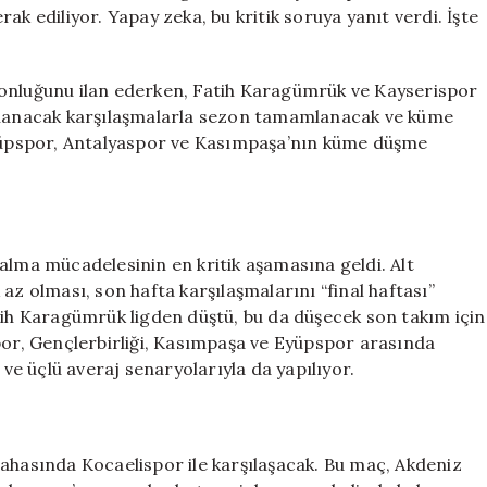
Düşecek
ak ediliyor. Yapay zeka, bu kritik soruya yanıt verdi. İşte
Takımı
Belirledi
için
yonluğunu ilan ederken, Fatih Karagümrük ve Kayserispor
oynanacak karşılaşmalarla sezon tamamlanacak ve küme
 Eyüpspor, Antalyaspor ve Kasımpaşa’nın küme düşme
alma mücadelesinin en kritik aşamasına geldi. Alt
az olması, son hafta karşılaşmalarını “final haftası”
tih Karagümrük ligden düştü, bu da düşecek son takım için
spor, Gençlerbirliği, Kasımpaşa ve Eyüpspor arasında
 ve üçlü averaj senaryolarıyla da yapılıyor.
sahasında Kocaelispor ile karşılaşacak. Bu maç, Akdeniz