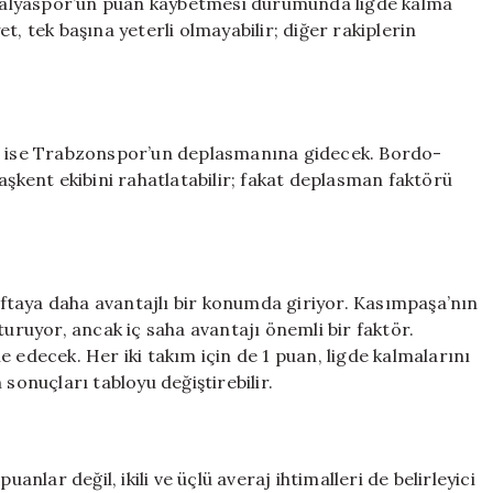
Antalyaspor’un puan kaybetmesi durumunda ligde kalma
t, tek başına yeterli olmayabilir; diğer rakiplerin
ği ise Trabzonspor’un deplasmanına gidecek. Bordo-
aşkent ekibini rahatlatabilir; fakat deplasman faktörü
ftaya daha avantajlı bir konumda giriyor. Kasımpaşa’nın
turuyor, ancak iç saha avantajı önemli bir faktör.
decek. Her iki takım için de 1 puan, ligde kalmalarını
sonuçları tabloyu değiştirebilir.
lar değil, ikili ve üçlü averaj ihtimalleri de belirleyici