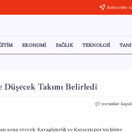
Subscribe t
ĞİTİM
EKONOMİ
SAĞLIK
TEKNOLOJİ
TANI
 Düşecek Takımı Belirledi
Yapay
yorumlar kapal
Zeka,
Süper
Lig’de
Küme
ndan sona erecek. Karagümrük ve Kayserispor’un küme