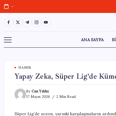
Skip
-
to
content
https://www.facebook.com/
https://twitter.com/
https://t.me/
https://www.instagram.com/
https://youtube.com/
ANA SAYFA
E
HABER
Yapay Zeka, Süper Lig’de Küme
By
Can Yıldız
17 Mayıs 2026
2 Min Read
Süper Lig’de sezon, yarınki karşılaşmaların ardı