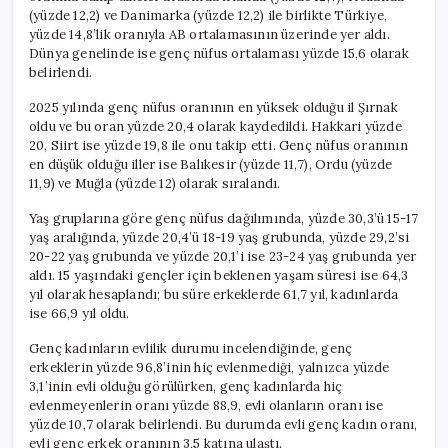
(yüzde 12,2) ve Danimarka (yüzde 12,2) ile birlikte Türkiye,
yüzde 14,8’lik oranıyla AB ortalamasının üzerinde yer aldı.
Dünya genelinde ise genç nüfus ortalaması yüzde 15,6 olarak
belirlendi.
2025 yılında genç nüfus oranının en yüksek olduğu il Şırnak
oldu ve bu oran yüzde 20,4 olarak kaydedildi. Hakkari yüzde
20, Siirt ise yüzde 19,8 ile onu takip etti. Genç nüfus oranının
en düşük olduğu iller ise Balıkesir (yüzde 11,7), Ordu (yüzde
11,9) ve Muğla (yüzde 12) olarak sıralandı.
Yaş gruplarına göre genç nüfus dağılımında, yüzde 30,3’ü 15-17
yaş aralığında, yüzde 20,4’ü 18-19 yaş grubunda, yüzde 29,2’si
20-22 yaş grubunda ve yüzde 20,1’i ise 23-24 yaş grubunda yer
aldı. 15 yaşındaki gençler için beklenen yaşam süresi ise 64,3
yıl olarak hesaplandı; bu süre erkeklerde 61,7 yıl, kadınlarda
ise 66,9 yıl oldu.
Genç kadınların evlilik durumu incelendiğinde, genç
erkeklerin yüzde 96,8’inin hiç evlenmediği, yalnızca yüzde
3,1’inin evli olduğu görülürken, genç kadınlarda hiç
evlenmeyenlerin oranı yüzde 88,9, evli olanların oranı ise
yüzde 10,7 olarak belirlendi. Bu durumda evli genç kadın oranı,
evli genç erkek oranının 3,5 katına ulaştı.