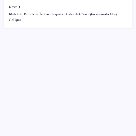
Next
Muhittin Böcek’in İstifası Kapıda: Yolsuzluk Soruşturmasında Flaş
Gelişme
SON YAZILAR
Fazla sodyum sinsice sağlığı olumsuz etkiliyor!
Tansiyonu yükseltip vücuda su tutturuyor
‘Çerçeve yasa’ teklifi TBMM’de… MHP’li Feti
Yıldız’dan ‘Demirtaş’ sorusuna yanıt: ‘Bekleyin’
Son Dakika… Ayrıntılar ortaya çıktı: İşte ‘çerçeve