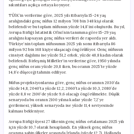
Kaldı
sıkıntıları açıkça ortaya koyuyor.
için
TÜİK’in verilerine göre, 2025 yılı itibarıyla 15-24 yaş
aralığındaki genç nüfus 12 milyon 708 bin 348 kişi olarak
belirlendi ve bu toplam nüfusun yüzde 14,8’ini oluşturdu. Bu yıl,
Avrupa Birliği İstatistik Ofisi’nin tanımına göre 15-29 yaş
aralığını kapsayan genç nüfus verileri de raporda yer aldı.
Türkiye’nin toplam nüfusunun 2025 yılı sonu itibarıyla 86
milyon 92 bin 168 kişiye ulaşacağı öngörülüyor. Genç nüfusun
cinsiyet dağılımı ise yüzde 51,2 erkek, yüzde 48,8 kadın olarak
belirlendi. Birleşmiş Milletler’in verilerine göre, 1950 yılında
genç nüfus oranı yüzde 20,8 iken, bu oranın 2025’te yüzde
14,8’e düşeceği tahmin ediliyor.
Nüfus projeksiyonlarına göre, genç nüfus oranının 2030’da
yüzde 14,8, 2040’ta yüzde 12,2, 2060’ta yüzde 10,3, 2080’de
yüzde 8,8 ve 2100’de yüzde 9,6 olacağı öngörülmekte. Düşük
senaryoda bu oranın 2100 yılına kadar yüzde 7,2’ye
gerilemesi, yüksek senaryoda ise yüzde 11,4 seviyesinde
kalması bekleniyor.
Avrupa Birliği üyesi 27 ülkenin genç nüfus ortalaması 2025 yılı
için yüzde 10,7 olarak hesaplandı. En yüksek genç nüfus
oranına sahip ülkeler arasında İrlanda (yüzde 12,7), Hollanda