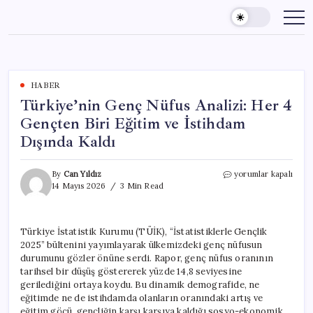
Skip
to
content
HABER
Türkiye’nin Genç Nüfus Analizi: Her 4
Gençten Biri Eğitim ve İstihdam
Dışında Kaldı
Türkiye’nin
By
Can Yıldız
yorumlar kapalı
Genç
14 Mayıs 2026
3 Min Read
Nüfus
Analizi:
Her
Türkiye İstatistik Kurumu (TÜİK), “İstatistiklerle Gençlik
4
2025” bültenini yayımlayarak ülkemizdeki genç nüfusun
Gençten
Biri
durumunu gözler önüne serdi. Rapor, genç nüfus oranının
Eğitim
tarihsel bir düşüş göstererek yüzde 14,8 seviyesine
ve
gerilediğini ortaya koydu. Bu dinamik demografide, ne
İstihdam
eğitimde ne de istihdamda olanların oranındaki artış ve
Dışında
eğitim göçü, gençliğin karşı karşıya kaldığı sosyo-ekonomik