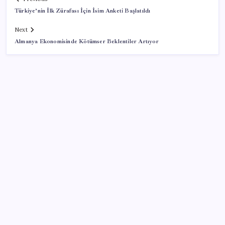
Türkiye’nin İlk Zürafası İçin İsim Anketi Başlatıldı
Next
Almanya Ekonomisinde Kötümser Beklentiler Artıyor
SON YAZILAR
Erdoğan’dan ‘Mekke Ortak Savunma Anlaşması’
açıklaması: ‘Hiçbir ülkeyi hedef almıyor’
Altında yükseliş kapıda mı? Uzman isimden ezber
bozan tahmin!