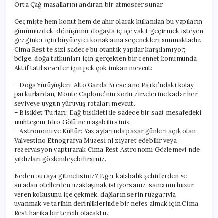
Orta Çağ masallarını andıran bir atmosfer sunar.
Geçmişte hem konut hem de ahır olarak kullanılan bu yapıların
günümüzdeki dönüşümü, doğayla iç içe vakit geçirmek isteyen
gezginler için büyüleyici konaklama seçenekleri sunmaktadır.
Cima Rest’te sizi sadece bu otantik yapılar karşılamıyor;
bölge, doğa tutkunları için gerçekten bir cennet konumunda.
Aktif tatil severler için pek çok imkan mevcut:
– Doğa Yürüyüşleri: Alto Garda Bresciano Parkı’ndaki kolay
parkurlardan, Monte Caplone’nin zorlu zirvelerine kadar her
seviyeye uygun yürüyüş rotaları mevcut.
– Bisiklet Turları: Dağ bisikleti ile sadece bir saat mesafedeki
muhteşem Idro Gölü’ne ulaşabilirsiniz.
– Astronomi ve Kültür: Yaz aylarında pazar günleri açık olan
Valvestino Etnografya Müzesi’ni ziyaret edebilir veya
rezervasyon yaptırarak Cima Rest Astronomi Gözlemevi’nde
yıldızları gözlemleyebilirsiniz.
Neden buraya gitmelisiniz? Eğer kalabalık şehirlerden ve
sıradan otellerden uzaklaşmak istiyorsanız; samanın huzur
veren kokusunu içe çekmek, dağların serin rüzgarıyla
uyanmak ve tarihin derinliklerinde bir nefes almak için Cima
Rest harika bir tercih olacaktır.