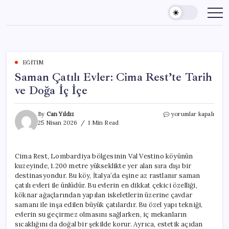
Skip
to
content
EĞITIM
Saman Çatılı Evler: Cima Rest’te Tarih
ve Doğa İç İçe
Saman
By
Can Yıldız
yorumlar kapalı
Çatılı
25 Nisan 2026
1 Min Read
Evler:
Cima
Rest’te
Cima Rest, Lombardiya bölgesinin Val Vestino köyünün
Tarih
kuzeyinde, 1.200 metre yükseklikte yer alan sıra dışı bir
ve
Doğa
destinasyondur. Bu köy, İtalya’da eşine az rastlanır saman
İç
çatılı evleri ile ünlüdür. Bu evlerin en dikkat çekici özelliği,
İçe
köknar ağaçlarından yapılan iskeletlerin üzerine çavdar
için
samanı ile inşa edilen büyük çatılardır. Bu özel yapı tekniği,
evlerin su geçirmez olmasını sağlarken, iç mekanların
sıcaklığını da doğal bir şekilde korur. Ayrıca, estetik açıdan