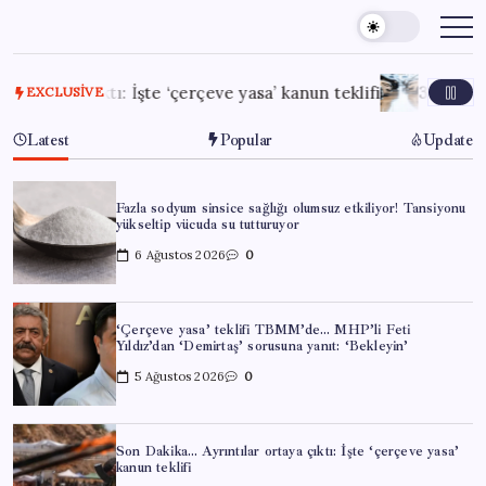
Skip
to
content
ıktı: İşte ‘çerçeve yasa’ kanun teklifi
31 Temmuz 2026
Bi
EXCLUSIVE
Latest
Popular
Update
Fazla sodyum sinsice sağlığı olumsuz etkiliyor! Tansiyonu
yükseltip vücuda su tutturuyor
6 Ağustos 2026
0
‘Çerçeve yasa’ teklifi TBMM’de… MHP’li Feti
Yıldız’dan ‘Demirtaş’ sorusuna yanıt: ‘Bekleyin’
5 Ağustos 2026
0
Son Dakika… Ayrıntılar ortaya çıktı: İşte ‘çerçeve yasa’
kanun teklifi