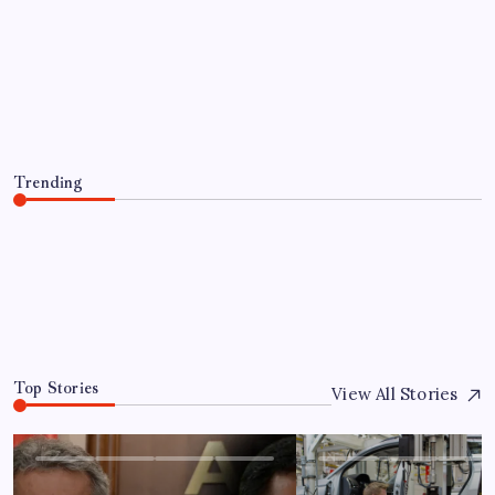
Fazla sodyum sinsice sağlığı olumsuz
etkiliyor! Tansiyonu yükseltip vücuda
su tutturuyor
By
Can Yıldız
6 Ağustos 2026
Trending
Fazla sodyum sinsice sağlığı olumsuz etkiliyor! Tansiyonu
yükseltip vücuda su tutturuyor
6 Ağustos 2026
0
Top Stories
View All Stories