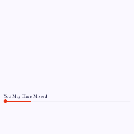
Kategoriler
Eğitim
Ekonomi
Haber
Sağlık
Teknoloji
You May Have Missed