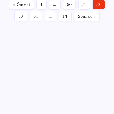
birliğinde yürütülen doğa eğitimi faaliyetleri
« Önceki
1
…
50
51
52
kapsamında, 2025…
53
54
…
171
Sonraki »
SON YAZILAR
Fazla sodyum sinsice sağlığı olumsuz etkiliyor!
Tansiyonu yükseltip vücuda su tutturuyor
‘Çerçeve yasa’ teklifi TBMM’de… MHP’li Feti
Yıldız’dan ‘Demirtaş’ sorusuna yanıt: ‘Bekleyin’
Son Dakika… Ayrıntılar ortaya çıktı: İşte ‘çerçeve
yasa’ kanun teklifi
Binek otomobiller için asgari maktu vergi uygulaması