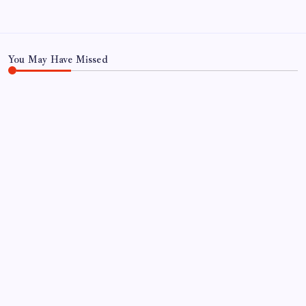
Teknoloji
You May Have Missed
HABER
Sürekli maddi sorun yaşayan insanların beyni daha
çabuk yaşlanabiliyor: ‘Beyin de yoruluyor’
By
Can Yıldız