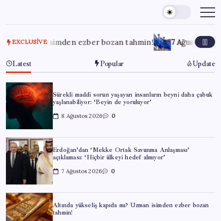
Skip
to
content
zman isimden ezber bozan tahmin!
7 Ağustos 2026
AB’den A
EXCLUSIVE
Latest
Popular
Update
Sürekli maddi sorun yaşayan insanların beyni daha çabuk
yaşlanabiliyor: ‘Beyin de yoruluyor’
8 Ağustos 2026
0
Erdoğan’dan ‘Mekke Ortak Savunma Anlaşması’
açıklaması: ‘Hiçbir ülkeyi hedef almıyor’
7 Ağustos 2026
0
Altında yükseliş kapıda mı? Uzman isimden ezber bozan
tahmin!