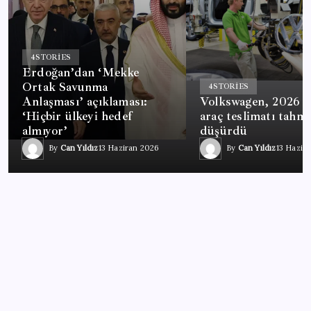
4
STORIES
Erdoğan’dan ‘Mekke
Ortak Savunma
4
STORIES
Anlaşması’ açıklaması:
Volkswagen, 2026 sa
‘Hiçbir ülkeyi hedef
araç teslimatı tahmi
almıyor’
düşürdü
By
Can Yıldız
13 Haziran 2026
By
Can Yıldız
13 Hazir