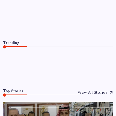
Sürekli maddi sorun yaşayan insanların
beyni daha çabuk yaşlanabiliyor: ‘Beyin
de yoruluyor’
By
Can Yıldız
8 Ağustos 2026
Trending
Sürekli maddi sorun yaşayan insanların beyni daha çabuk
yaşlanabiliyor: ‘Beyin de yoruluyor’
8 Ağustos 2026
0
Top Stories
View All Stories