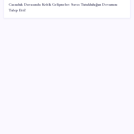
Casusluk Davasında Kritik Gelişmeler: Savcı Tutukluluğun Devamını
Talep Etti!
SON YAZILAR
Fazla sodyum sinsice sağlığı olumsuz etkiliyor!
Tansiyonu yükseltip vücuda su tutturuyor
‘Çerçeve yasa’ teklifi TBMM’de… MHP’li Feti
Yıldız’dan ‘Demirtaş’ sorusuna yanıt: ‘Bekleyin’
Son Dakika… Ayrıntılar ortaya çıktı: İşte ‘çerçeve
yasa’ kanun teklifi