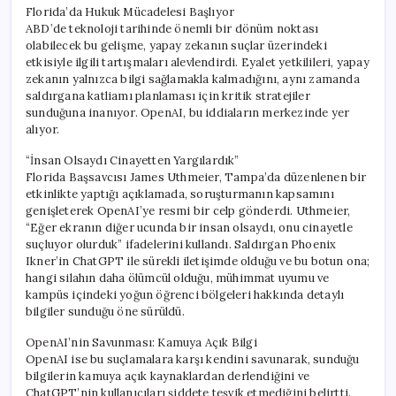
Florida’da Hukuk Mücadelesi Başlıyor
ABD’de teknoloji tarihinde önemli bir dönüm noktası
olabilecek bu gelişme, yapay zekanın suçlar üzerindeki
etkisiyle ilgili tartışmaları alevlendirdi. Eyalet yetkilileri, yapay
zekanın yalnızca bilgi sağlamakla kalmadığını, aynı zamanda
saldırgana katliamı planlaması için kritik stratejiler
sunduğuna inanıyor. OpenAI, bu iddiaların merkezinde yer
alıyor.
“İnsan Olsaydı Cinayetten Yargılardık”
Florida Başsavcısı James Uthmeier, Tampa’da düzenlenen bir
etkinlikte yaptığı açıklamada, soruşturmanın kapsamını
genişleterek OpenAI’ye resmi bir celp gönderdi. Uthmeier,
“Eğer ekranın diğer ucunda bir insan olsaydı, onu cinayetle
suçluyor olurduk” ifadelerini kullandı. Saldırgan Phoenix
Ikner’in ChatGPT ile sürekli iletişimde olduğu ve bu botun ona;
hangi silahın daha ölümcül olduğu, mühimmat uyumu ve
kampüs içindeki yoğun öğrenci bölgeleri hakkında detaylı
bilgiler sunduğu öne sürüldü.
OpenAI’nin Savunması: Kamuya Açık Bilgi
OpenAI ise bu suçlamalara karşı kendini savunarak, sunduğu
bilgilerin kamuya açık kaynaklardan derlendiğini ve
ChatGPT’nin kullanıcıları şiddete teşvik etmediğini belirtti.