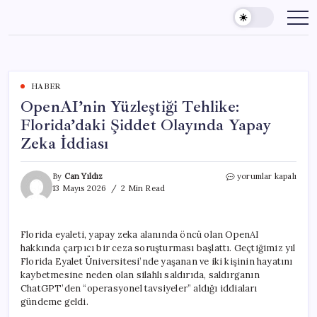
Skip
to
content
HABER
OpenAI’nin Yüzleştiği Tehlike:
Florida’daki Şiddet Olayında Yapay
Zeka İddiası
OpenAI’nin
By
Can Yıldız
yorumlar kapalı
Yüzleştiği
13 Mayıs 2026
2 Min Read
Tehlike:
Florida’daki
Şiddet
Florida eyaleti, yapay zeka alanında öncü olan OpenAI
Olayında
hakkında çarpıcı bir ceza soruşturması başlattı. Geçtiğimiz yıl
Yapay
Zeka
Florida Eyalet Üniversitesi’nde yaşanan ve iki kişinin hayatını
İddiası
kaybetmesine neden olan silahlı saldırıda, saldırganın
için
ChatGPT’den “operasyonel tavsiyeler” aldığı iddiaları
gündeme geldi.