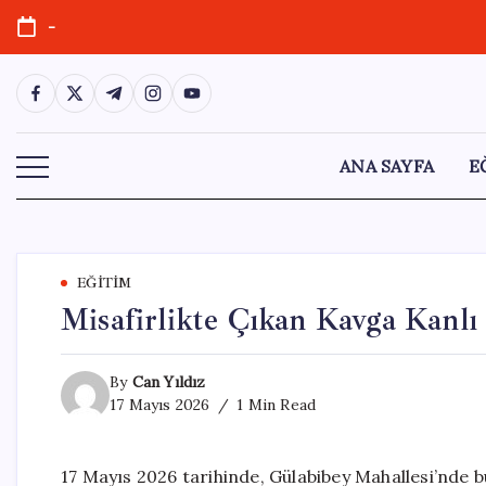
Skip
-
to
content
https://www.facebook.com/
https://twitter.com/
https://t.me/
https://www.instagram.com/
https://youtube.com/
ANA SAYFA
E
EĞITIM
Misafirlikte Çıkan Kavga Kanlı
By
Can Yıldız
17 Mayıs 2026
1 Min Read
17 Mayıs 2026 tarihinde, Gülabibey Mahallesi’nde 