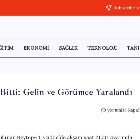
Subscribe t
ĞİTİM
EKONOMİ
SAĞLIK
TEKNOLOJİ
TANI
 Bitti: Gelin ve Görümce Yaralandı
Misafirlikte
yorumlar kapal
Çıkan
Kavga
Kanlı
Bitti:
bulunan Beytepe 1. Cadde’de akşam saat 21.30 civarında