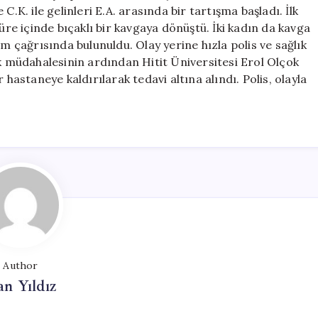
Gelin
e C.K. ile gelinleri E.A. arasında bir tartışma başladı. İlk
ve
üre içinde bıçaklı bir kavgaya dönüştü. İki kadın da kavga
Görümce
ım çağrısında bulunuldu. Olay yerine hızla polis ve sağlık
Yaralandı
 ilk müdahalesinin ardından Hitit Üniversitesi Erol Olçok
için
 hastaneye kaldırılarak tedavi altına alındı. Polis, olayla
Author
n Yıldız