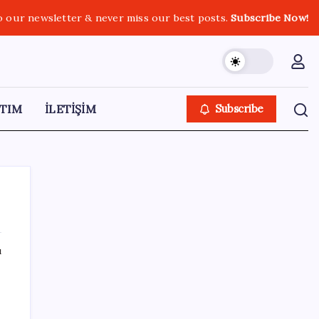
o our newsletter & never miss our best posts.
Subscribe Now!
TIM
İLETİŞİM
Subscribe
ı
SON YAZILAR
‘Çerçeve yasa’ teklifi TBMM’de… MHP’li Feti
Yıldız’dan ‘Demirtaş’ sorusuna yanıt: