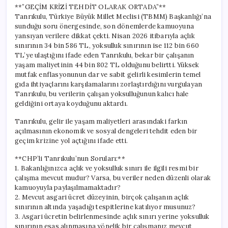
**”GEÇİM KRİZİ TEHDİT OLARAK ORTADA”**
Tanrıkulu, Türkiye Büyük Millet Meclisi (TBMM) Başkanlığı’na
sunduğu soru önergesinde, son dönemlerde kamuoyuna
yansıyan verilere dikkat çekti. Nisan 2026 itibarıyla açlık
sınırının 34 bin 586 TL, yoksulluk sınırının ise 112 bin 660
TL’ye ulaştığını ifade eden Tanrıkulu, bekar bir çalışanın
yaşam maliyetinin 44 bin 802 TL olduğunu belirtti. Yüksek
mutfak enflasyonunun dar ve sabit gelirli kesimlerin temel
gıda ihtiyaçlarını karşılamalarını zorlaştırdığını vurgulayan
Tanrıkulu, bu verilerin çalışan yoksulluğunun kalıcı hale
geldiğini ortaya koyduğunu aktardı.
Tanrıkulu, gelir ile yaşam maliyetleri arasındaki farkın
açılmasının ekonomik ve sosyal dengeleri tehdit eden bir
geçim krizine yol açtığını ifade etti.
**CHP’li Tanrıkulu’nun Soruları:**
1. Bakanlığınızca açlık ve yoksulluk sınırı ile ilgili resmi bir
çalışma mevcut mudur? Varsa, bu veriler neden düzenli olarak
kamuoyuyla paylaşılmamaktadır?
2. Mevcut asgari ücret düzeyinin, birçok çalışanın açlık
sınırının altında yaşadığı tespitlerine katılıyor musunuz?
3. Asgari ücretin belirlenmesinde açlık sınırı yerine yoksulluk
sınırının esas alınmasına yönelik bir çalışmanız mevcut