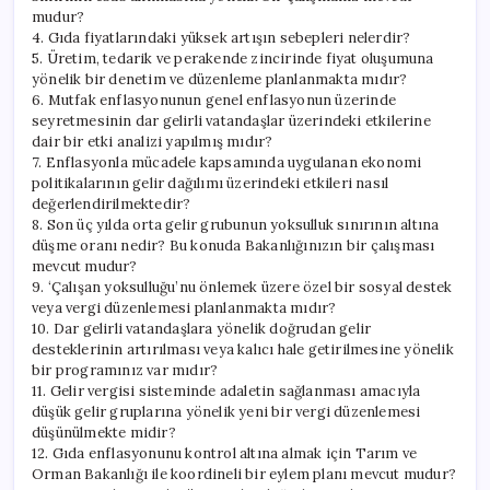
mudur?
4. Gıda fiyatlarındaki yüksek artışın sebepleri nelerdir?
5. Üretim, tedarik ve perakende zincirinde fiyat oluşumuna
yönelik bir denetim ve düzenleme planlanmakta mıdır?
6. Mutfak enflasyonunun genel enflasyonun üzerinde
seyretmesinin dar gelirli vatandaşlar üzerindeki etkilerine
dair bir etki analizi yapılmış mıdır?
7. Enflasyonla mücadele kapsamında uygulanan ekonomi
politikalarının gelir dağılımı üzerindeki etkileri nasıl
değerlendirilmektedir?
8. Son üç yılda orta gelir grubunun yoksulluk sınırının altına
düşme oranı nedir? Bu konuda Bakanlığınızın bir çalışması
mevcut mudur?
9. ‘Çalışan yoksulluğu’nu önlemek üzere özel bir sosyal destek
veya vergi düzenlemesi planlanmakta mıdır?
10. Dar gelirli vatandaşlara yönelik doğrudan gelir
desteklerinin artırılması veya kalıcı hale getirilmesine yönelik
bir programınız var mıdır?
11. Gelir vergisi sisteminde adaletin sağlanması amacıyla
düşük gelir gruplarına yönelik yeni bir vergi düzenlemesi
düşünülmekte midir?
12. Gıda enflasyonunu kontrol altına almak için Tarım ve
Orman Bakanlığı ile koordineli bir eylem planı mevcut mudur?