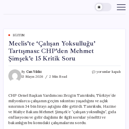
Skip
to
content
EĞITIM
Meclis’te ‘Çalışan Yoksulluğu’
Tartışması: CHP’den Mehmet
Şimşek’e 15 Kritik Soru
Meclis’te
By
Can Yıldız
yorumlar kapalı
‘Çalışan
13 Mayıs 2026
2 Min Read
Yoksulluğu’
Tartışması:
CHP’den
CHP Genel Başkan Yardımcısı Sezgin Tanrıkulu, Türkiye’de
Mehmet
milyonlarca çalışanın geçim sıkıntısı yaşadığını ve açlık
Şimşek’e
15
sınırının 34 bin lirayı aştığını dile getirdi. Tanrıkulu, Hazine
Kritik
ve Maliye Bakanı Mehmet Şimşek’e “çalışan yoksulluğu”, gıda
Soru
enflasyonu ve gelir dağılımı ile ilgili sorular yöneltti ve
için
bakanlığın bu konudaki çalışmalarını sordu.