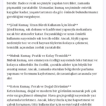
biridir. Sadece renk seçimiyle yapılan tercihler, zamanla
pişmanlık yaratabilir. Uzmanlar, kumaş seçiminde estetik
kaygılar kadar, yaşam tarzınızı da göz önünde bulundurmanız
gerektiğini vurguluyor.
**Şönil Kumaş: Uzun Süreli Kullanım İçin İdeal**
Şönil kumaş, sık dokusu ve kadifemsi yapısıyla mekanlara
sıcak bir atmosfer katar. Dayanıklılığı ve uzun ömürlü
kullanımı sayesinde sık tercih edilir. Ancak, tüylü yapısı
nedeniyle toz ve evcil hayvan tüylerini kolayca çekmesi,
temizlik açısından zorluk yaratabilir.
**Nubuk Kumaş: Pratik ve Kolay Temizlik**
Nubuk kumaş, sıvı emmeyen özelliği sayesinde leke tutmaz ve
kolayca silinebilir. Bu özellik, çocuklu aileler için büyük bir
avantaj sunar. Ancak, zamanla oturulan bölgelerde parlama
yapması ve formunu kaybetmesi, dezavantajları arasında yer
alır.
**Keten Kumaş: Ferah ve Doğal Görünüm**
Keten kumaş, doğal ve modern bir görünüm sunarak pek çok
evin vazgeçilmezi olmuştur. Hava geçirgenliği sayesinde yaz
aylarında terletmez. Ancak, lekeyi hızla içine hapsetmesi ve
çabuk kırışması, titiz kullanıcılar için sorun teşkil edebilir.