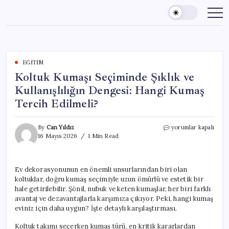
Skip
to
content
EĞITIM
Koltuk Kumaşı Seçiminde Şıklık ve
Kullanışlılığın Dengesi: Hangi Kumaş
Tercih Edilmeli?
Koltuk
By
Can Yıldız
yorumlar kapalı
Kumaşı
16 Mayıs 2026
1 Min Read
Seçiminde
Şıklık
ve
Ev dekorasyonunun en önemli unsurlarından biri olan
Kullanışlılığın
koltuklar, doğru kumaş seçimiyle uzun ömürlü ve estetik bir
Dengesi:
Hangi
hale getirilebilir. Şönil, nubuk ve keten kumaşlar, her biri farklı
Kumaş
avantaj ve dezavantajlarla karşımıza çıkıyor. Peki, hangi kumaş
Tercih
eviniz için daha uygun? İşte detaylı karşılaştırması.
Edilmeli?
için
Koltuk takımı seçerken kumaş türü, en kritik kararlardan