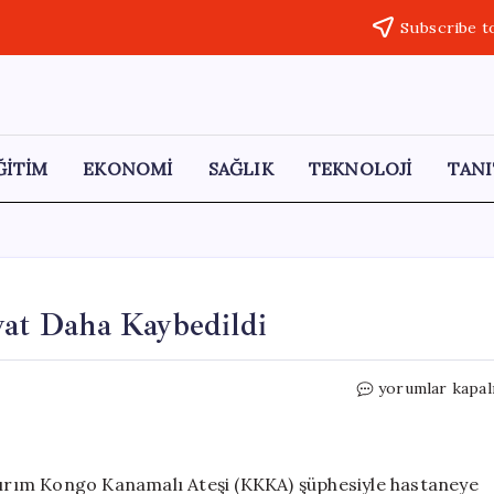
Subscribe t
ĞİTİM
EKONOMİ
SAĞLIK
TEKNOLOJİ
TANI
ayat Daha Kaybedildi
Kene
yorumlar kapal
Tehlikesi:
Sivas’ta
Bir
Hayat
 Kırım Kongo Kanamalı Ateşi (KKKA) şüphesiyle hastaneye