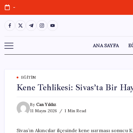
Skip
-
to
content
https://www.facebook.com/
https://twitter.com/
https://t.me/
https://www.instagram.com/
https://youtube.com/
ANA SAYFA
E
EĞITIM
Kene Tehlikesi: Sivas’ta Bir H
By
Can Yıldız
11 Mayıs 2026
1 Min Read
Sivas’ın Akıncılar ilçesinde kene ısırması sonucu