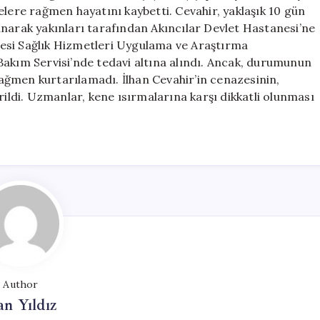
Daha
elere rağmen hayatını kaybetti. Cevahir, yaklaşık 10 gün
Kaybedildi
anarak yakınları tarafından Akıncılar Devlet Hastanesi’ne
için
esi Sağlık Hizmetleri Uygulama ve Araştırma
Bakım Servisi’nde tedavi altına alındı. Ancak, durumunun
ğmen kurtarılamadı. İlhan Cevahir’in cenazesinin,
rildi. Uzmanlar, kene ısırmalarına karşı dikkatli olunması
Author
n Yıldız