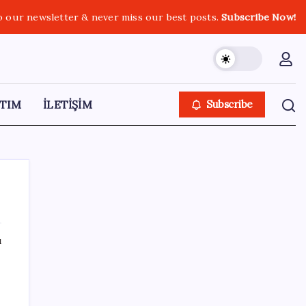
o our newsletter & never miss our best posts.
Subscribe Now!
TIM
İLETİŞİM
Subscribe
ı
SON YAZILAR
‘Çerçeve yasa’ teklifi TBMM’de… MHP’li Feti
Yıldız’dan ‘Demirtaş’ sorusuna yanıt: