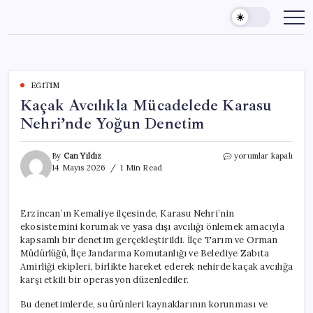
Skip
to
content
EĞITIM
Kaçak Avcılıkla Mücadelede Karasu
Nehri’nde Yoğun Denetim
Kaçak
By
Can Yıldız
yorumlar kapalı
Avcılıkla
14 Mayıs 2026
1 Min Read
Mücadelede
Karasu
Nehri’nde
Erzincan’ın Kemaliye ilçesinde, Karasu Nehri’nin
Yoğun
ekosistemini korumak ve yasa dışı avcılığı önlemek amacıyla
Denetim
için
kapsamlı bir denetim gerçekleştirildi. İlçe Tarım ve Orman
Müdürlüğü, İlçe Jandarma Komutanlığı ve Belediye Zabıta
Amirliği ekipleri, birlikte hareket ederek nehirde kaçak avcılığa
karşı etkili bir operasyon düzenlediler.
Bu denetimlerde, su ürünleri kaynaklarının korunması ve