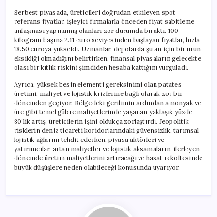
Serbest piyasada, üreticileri doğrudan etkileyen spot
referans fiyatlar, işleyici firmalarla önceden fiyat sabitleme
anlaşması yapmamış olanları zor durumda bıraktı. 100
kilogram başına 2.11 euro seviyesinden başlayan fiyatlar, hızla
18.50 euroya yükseldi. Uzmanlar, depolarda şu an için bir ürün
eksikliği olmadığını belirtirken, finansal piyasaların gelecekte
olası bir kıtlık riskini şimdiden hesaba kattığını vurguladı.
Ayrıca, yüksek besin elementi gereksinimi olan patates
üretimi, maliyet ve lojistik krizlerine bağlı olarak zor bir
dönemden geçiyor. Bölgedeki gerilimin ardından amonyak ve
üre gibi temel gübre maliyetlerinde yaşanan yaklaşık yüzde
80’lik artış, üreticilerin işini oldukça zorlaştırdı. Jeopolitik
risklerin deniz ticareti koridorlarındaki güvensizlik, tarımsal
lojistik ağlarını tehdit ederken, piyasa aktörleri ve
yatırımcılar, artan maliyetler ve lojistik aksamaların, ilerleyen
dönemde üretim maliyetlerini artıracağı ve hasat rekoltesinde
büyük düşüşlere neden olabileceği konusunda uyarıyor.