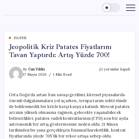
Skip
to
content
HABER
Jeopolitik Kriz Patates Fiyatlarını
Tavan Yaptırdı: Artış Yüzde 700!
Jeopolitik
By
Can Yıldız
yorumlar kapalı
Kriz
17 Mayıs 2026
1 Min Read
Patates
Fiyatlarını
Tavan
Orta Doğu’da artan İran savaşı gerilimi, küresel piyasalarda
Yaptırdı:
önemli dalgalanmalara yol açarken, Avrupa tarım sektöründe
Artış
Yüzde
de beklenmedik bir krizle karşı karşıya kalındı. Mevcut patates
700!
arzının yüksek olmasına rağmen, gelecekte yaşanabilecek
için
belirsizlikler, patates vadeli kontratlarının (CFD) son bir ayda
astronomik bir artış göstermesine neden oldu. 21 Nisan
tarihinden bu yana gerçekleşen finansal hareketlilik, kontrat
fiyatlarında yüzde 705’lik bir rekor artışa sebep oldu.