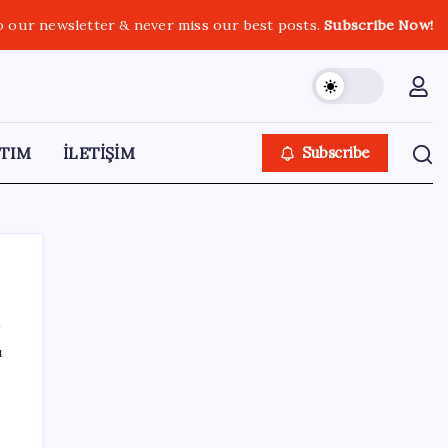
o our newsletter & never miss our best posts.
Subscribe Now!
TIM
İLETİŞİM
Subscribe
ı
SON YAZILAR
‘Çerçeve yasa’ teklifi TBMM’de… MHP’li Feti
Yıldız’dan ‘Demirtaş’ sorusuna yanıt: