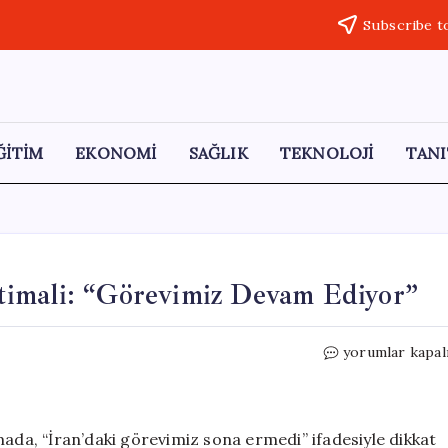
Subscribe t
ĞİTİM
EKONOMİ
SAĞLIK
TEKNOLOJİ
TANI
İhtimali: “Görevimiz Devam Ediyor”
İsrail’den
yorumlar kapal
İran’a
Yeni
Saldırı
İhtimali:
mada, “İran’daki görevimiz sona ermedi” ifadesiyle dikkat