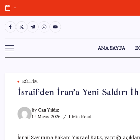
Skip
-
to
content
https://www.facebook.com/
https://twitter.com/
https://t.me/
https://www.instagram.com/
https://youtube.com/
ANA SAYFA
E
EĞITIM
İsrail’den İran’a Yeni Saldırı 
By
Can Yıldız
14 Mayıs 2026
1 Min Read
İsrail Savunma Bakanı Yisrael Katz, yaptığı açıkla