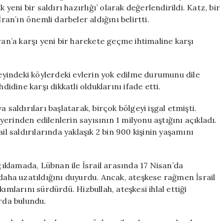
“Görevimiz
 yeni bir saldırı hazırlığı’ olarak değerlendirildi. Katz, bir
Devam
ran’ın önemli darbeler aldığını belirtti.
Ediyor”
için
ran’a karşı yeni bir harekete geçme ihtimaline karşı
yindeki köylerdeki evlerin yok edilme durumunu dile
didine karşı dikkatli olduklarını ifade etti.
 saldırıları başlatarak, birçok bölgeyi işgal etmişti.
erinden edilenlerin sayısının 1 milyonu aştığını açıkladı.
il saldırılarında yaklaşık 2 bin 900 kişinin yaşamını
klamada, Lübnan ile İsrail arasında 17 Nisan’da
 daha uzatıldığını duyurdu. Ancak, ateşkese rağmen İsrail
ımlarını sürdürdü. Hizbullah, ateşkesi ihlal ettiği
larda bulundu.