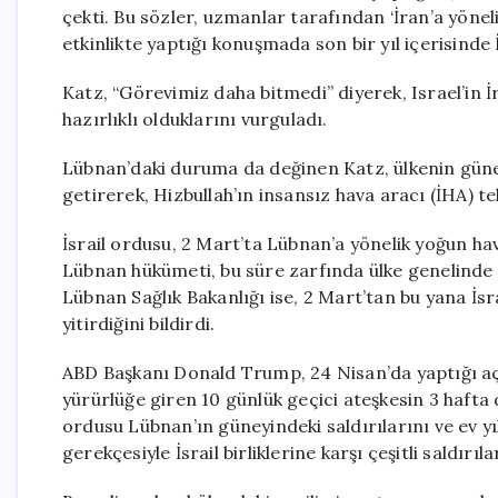
çekti. Bu sözler, uzmanlar tarafından ‘İran’a yönelik
etkinlikte yaptığı konuşmada son bir yıl içerisinde İ
Katz, “Görevimiz daha bitmedi” diyerek, Israel’in İ
hazırlıklı olduklarını vurguladı.
Lübnan’daki duruma da değinen Katz, ülkenin güne
getirerek, Hizbullah’ın insansız hava aracı (İHA) teh
İsrail ordusu, 2 Mart’ta Lübnan’a yönelik yoğun hava
Lübnan hükümeti, bu süre zarfında ülke genelinde y
Lübnan Sağlık Bakanlığı ise, 2 Mart’tan bu yana İsra
yitirdiğini bildirdi.
ABD Başkanı Donald Trump, 24 Nisan’da yaptığı açı
yürürlüğe giren 10 günlük geçici ateşkesin 3 hafta
ordusu Lübnan’ın güneyindeki saldırılarını ve ev yık
gerekçesiyle İsrail birliklerine karşı çeşitli saldırı