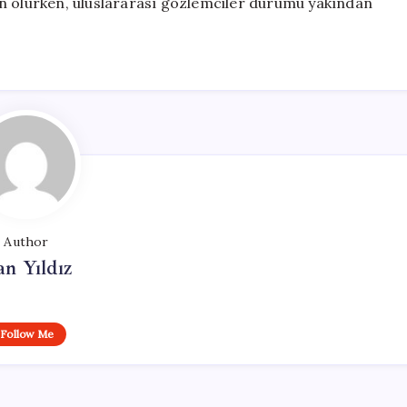
en olurken, uluslararası gözlemciler durumu yakından
Author
n Yıldız
Follow Me