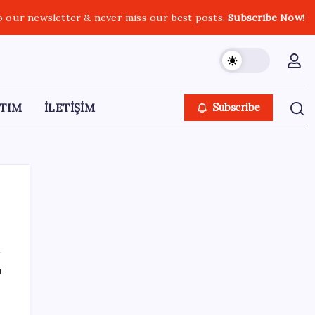
o our newsletter & never miss our best posts.
Subscribe Now!
TIM
İLETİŞİM
Subscribe
SON YAZILAR
ı
Sürekli maddi sorun yaşayan insanların
beyni daha çabuk yaşlanabiliyor: ‘Beyin de