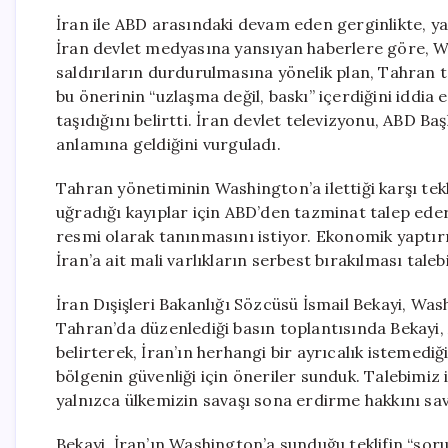
İran ile ABD arasındaki devam eden gerginlikte, y
İran devlet medyasına yansıyan haberlere göre, W
saldırıların durdurulmasına yönelik plan, Tahran t
bu önerinin “uzlaşma değil, baskı” içerdiğini iddia
taşıdığını belirtti. İran devlet televizyonu, ABD B
anlamına geldiğini vurguladı.
Tahran yönetiminin Washington’a ilettiği karşı tekli
uğradığı kayıplar için ABD’den tazminat talep ed
resmi olarak tanınmasını istiyor. Ekonomik yaptı
İran’a ait mali varlıkların serbest bırakılması taleb
İran Dışişleri Bakanlığı Sözcüsü İsmail Bekayi, Wa
Tahran’da düzenlediği basın toplantısında Bekayi, A
belirterek, İran’ın herhangi bir ayrıcalık istemediği
bölgenin güvenliği için öneriler sunduk. Talebimiz 
yalnızca ülkemizin savaşı sona erdirme hakkını sa
Bekayi, İran’ın Washington’a sunduğu teklifin “soru