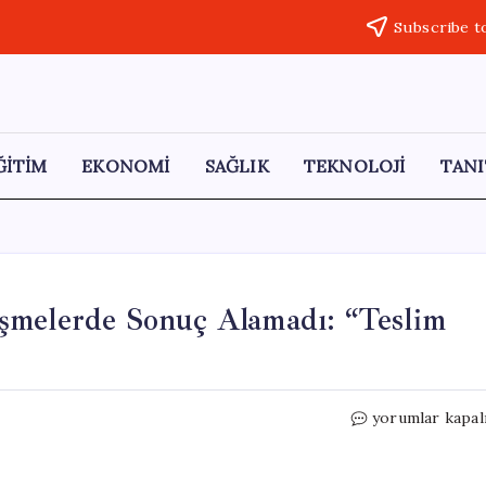
Subscribe t
ĞİTİM
EKONOMİ
SAĞLIK
TEKNOLOJİ
TANI
şmelerde Sonuç Alamadı: “Teslim
İran,
yorumlar kapal
ABD
ile
Diplomatik