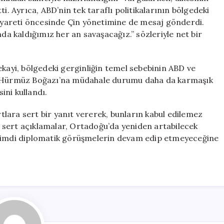
i. Ayrıca, ABD’nin tek taraflı politikalarının bölgedeki
 ziyareti öncesinde Çin yönetimine de mesaj gönderdi.
nda kaldığımız her an savaşacağız.” sözleriyle net bir
ekayi, bölgedeki gerginliğin temel sebebinin ABD ve
e “Hürmüz Boğazı’na müdahale durumu daha da karmaşık
sini kullandı.
lara sert bir yanıt vererek, bunların kabul edilemez
lı sert açıklamalar, Ortadoğu’da yeniden artabilecek
 şimdi diplomatik görüşmelerin devam edip etmeyeceğine