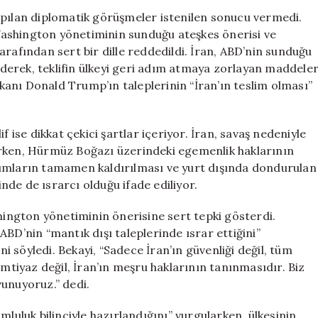
Görüşmelerde
apılan diplomatik görüşmeler istenilen sonucu vermedi.
Sonuç
ashington yönetiminin sunduğu ateşkes önerisi ve
Alamadı:
arafından sert bir dille reddedildi. İran, ABD’nin sunduğu
“Teslim
 ederek, teklifin ülkeyi geri adım atmaya zorlayan maddele
Olmayacağız”
aşkanı Donald Trump’ın taleplerinin “İran’ın teslim olması”
için
f ise dikkat çekici şartlar içeriyor. İran, savaş nedeniyle
erken, Hürmüz Boğazı üzerindeki egemenlik haklarının
rımların tamamen kaldırılması ve yurt dışında dondurulan
inde de ısrarcı olduğu ifade ediliyor.
shington yönetiminin önerisine sert tepki gösterdi.
BD’nin “mantık dışı taleplerinde ısrar ettiğini”
ni söyledi. Bekayi, “Sadece İran’ın güvenliği değil, tüm
imtiyaz değil, İran’ın meşru haklarının tanınmasıdır. Biz
vunuyoruz.” dedi.
mluluk bilinciyle hazırlandığını” vurgularken, ülkesinin