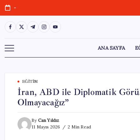
Skip
-
to
content
https://www.facebook.com/
https://twitter.com/
https://t.me/
https://www.instagram.com/
https://youtube.com/
ANA SAYFA
E
EĞITIM
İran, ABD ile Diplomatik Görü
Olmayacağız”
By
Can Yıldız
11 Mayıs 2026
2 Min Read