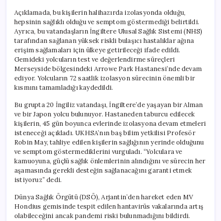
Açıklamada, bu kişilerin halihazırda izolasyonda olduğu,
hepsinin sağlıklı olduğu ve semptom göstermediği belirtildi.
Ayrıca, bu vatandaşların İngiltere Ulusal Sağlık Sistemi (NHS)
tarafından sağlanan yüksek riskli bulaşıcı hastalıklar ağına
erişim sağlamaları için ülkeye getirileceği ifade edildi.
Gemideki yolcuların test ve değerlendirme süreçleri
Merseyside bölgesindeki Arrowe Park Hastanesi’nde devam
ediyor. Yolcuların 72 saatlik izolasyon sürecinin önemli bir
kısmını tamamladığı kaydedildi.
Bu grupta 20 İngiliz vatandaşı, İngiltere’de yaşayan bir Alman
ve bir Japon yolcu bulunuyor. Hastaneden taburcu edilecek
kişilerin, 45 gün boyunca evlerinde izolasyona devam etmeleri
isteneceği açıkladı. UKHSA’nın baş bilim yetkilisi Profesör
Robin May, tahliye edilen kişilerin sağlığının yerinde olduğunu
ve semptom göstermediklerini vurguladı. “Yolculara ve
kamuoyuna, güçlü sağlık önlemlerinin alındığını ve sürecin her
aşamasında gerekli desteğin sağlanacağını garanti etmek
istiyoruz” dedi.
Dünya Sağlık Örgütü (DSÖ), Arjantin’den hareket eden MV
Hondius gemisinde tespit edilen hantavirüs vakalarında artış
olabileceğini ancak pandemi riski bulunmadığını bildirdi.