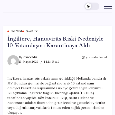
Skip
to
content
EĞITIM
SAĞLIK
İngiltere, Hantavirüs Riski Nedeniyle
10 Vatandaşını Karantinaya Aldı
İngiltere,
By
Can Yıldız
yorumlar kapalı
Hantavirüs
13 Mayıs 2026
1 Min Read
Riski
Nedeniyle
10
İngiltere, hantavirüs vakalarının görüldüğü Hollanda bandıralı
Vatandaşını
MV Hondius gemisiyle bağlantılı olarak 10 vatandaşını
Karantinaya
Aldı
önleyici karantina kapsamında ülkeye getireceğini duyurdu.
için
Bu açıklama, İngiltere Sağlık Güvenliği Ajansı (UKHSA)
tarafından yapıldı. Söz konusu 10 kişi, Saint Helena ve
Ascension adaları üzerinden getirilecek ve gemideki yolcular
veya doğrulanmış vakalarla temas eden sağlık personelinden
oluşuyor.