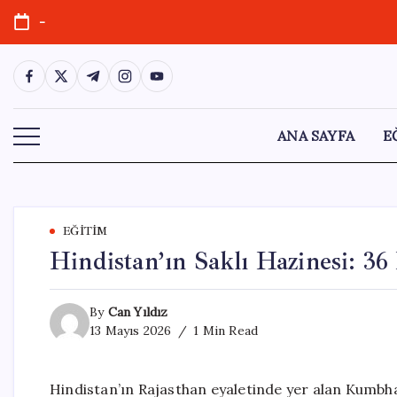
Skip
-
to
content
https://www.facebook.com/
https://twitter.com/
https://t.me/
https://www.instagram.com/
https://youtube.com/
ANA SAYFA
E
EĞITIM
Hindistan’ın Saklı Hazinesi: 3
By
Can Yıldız
13 Mayıs 2026
1 Min Read
Hindistan’ın Rajasthan eyaletinde yer alan Kumbhal