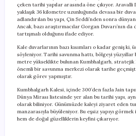
çeken tarihi yapılar arasında öne çıkıyor. Aravall
yaklaşık 36 kilometre uzunluğunda devasa bir duvar 
adlandırılan bu yapı, Çin Seddi’nden sonra dünyanın
Ancak, bazı araştırmacılar Gorgan Duvarı’nın da d
tartışmalı olduğunu ifade ediyor.
Kale duvarlarının bazı kısımları o kadar geniş ki, 
söyleniyor. Tarihi savunma hattı, bölgeyi yüzyıll
metre yükseklikte bulunan Kumbhalgarh, strateji
önemli bir savunma merkezi olarak tarihe geçmişti
olarak görev yapmıştır.
Kumbhalgarh Kalesi, içinde 300’den fazla Jain tap
Dünya Mirası listesinde yer alan bu tarihi yapı, 
olarak biliniyor. Günümüzde kaleyi ziyaret eden tu
manzarasıyla büyüleniyor. Bu eşsiz yapıyı görmek i
hem de doğal güzelliklerin keyfini çıkarıyor.