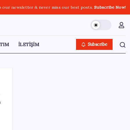
o our newsletter & never miss our best posts.
Subscribe Now!
TIM
İLETİŞİM
Subscribe
ı
SON YAZILAR
Fazla sodyum sinsice sağlığı olumsuz
etkiliyor! Tansiyonu yükseltip vücuda su