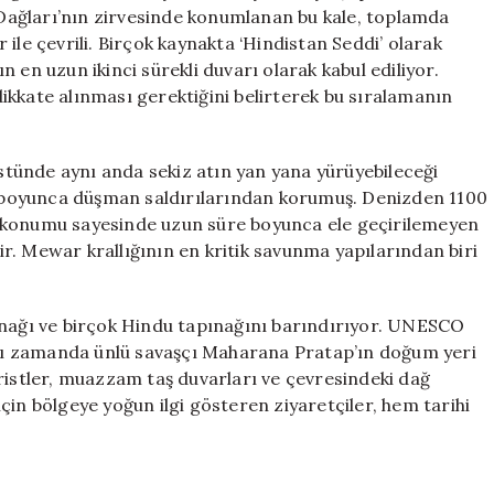
Kumbhalgarh
i Dağları’nın zirvesinde konumlanan bu kale, toplamda
Duvarı
ile çevrili. Birçok kaynakta ‘Hindistan Seddi’ olarak
için
 en uzun ikinci sürekli duvarı olarak kabul ediliyor.
ikkate alınması gerektiğini belirterek bu sıralamanın
üstünde aynı anda sekiz atın yan yana yürüyebileceği
ar boyunca düşman saldırılarından korumuş. Denizden 1100
k konumu sayesinde uzun süre boyunca ele geçirilemeyen
r. Mewar krallığının en kritik savunma yapılarından biri
ınağı ve birçok Hindu tapınağını barındırıyor. UNESCO
aynı zamanda ünlü savaşçı Maharana Pratap’ın doğum yeri
ristler, muazzam taş duvarları ve çevresindeki dağ
çin bölgeye yoğun ilgi gösteren ziyaretçiler, hem tarihi