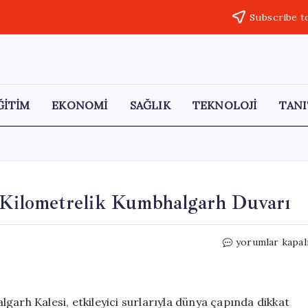
Subscribe t
ĞİTİM
EKONOMİ
SAĞLIK
TEKNOLOJİ
TANI
6 Kilometrelik Kumbhalgarh Duvarı
Hindistan’ın
yorumlar kapal
Saklı
Hazinesi:
36
Kilometrelik
garh Kalesi, etkileyici surlarıyla dünya çapında dikkat