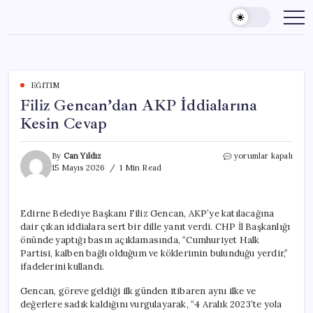
Skip
to
content
EĞITIM
Filiz Gencan’dan AKP İddialarına
Kesin Cevap
Filiz
By
Can Yıldız
yorumlar kapalı
Gencan’dan
15 Mayıs 2026
1 Min Read
AKP
İddialarına
Kesin
Edirne Belediye Başkanı Filiz Gencan, AKP’ye katılacağına
Cevap
dair çıkan iddialara sert bir dille yanıt verdi. CHP İl Başkanlığı
için
önünde yaptığı basın açıklamasında, “Cumhuriyet Halk
Partisi, kalben bağlı olduğum ve köklerimin bulunduğu yerdir,”
ifadelerini kullandı.
Gencan, göreve geldiği ilk günden itibaren aynı ilke ve
değerlere sadık kaldığını vurgulayarak, “4 Aralık 2023’te yola