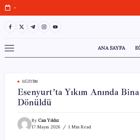
Skip
-
to
content
https://www.facebook.com/
https://twitter.com/
https://t.me/
https://www.instagram.com/
https://youtube.com/
ANA SAYFA
E
EĞITIM
Esenyurt’ta Yıkım Anında Bina
Dönüldü
By
Can Yıldız
17 Mayıs 2026
1 Min Read