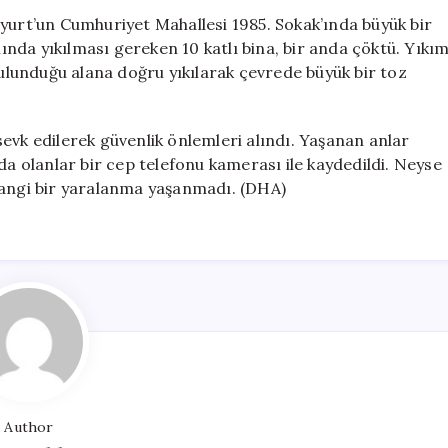
Çöktü,
nyurt’un Cumhuriyet Mahallesi 1985. Sokak’ında büyük bir
Facianın
nda yıkılması gereken 10 katlı bina, bir anda çöktü. Yıkı
Eşiğinden
bulunduğu alana doğru yıkılarak çevrede büyük bir toz
Dönüldü
için
evk edilerek güvenlik önlemleri alındı. Yaşanan anlar
da olanlar bir cep telefonu kamerası ile kaydedildi. Neyse
erhangi bir yaralanma yaşanmadı. (DHA)
Author