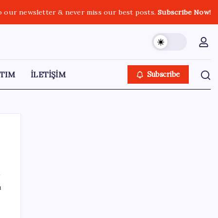
o our newsletter & never miss our best posts.
Subscribe Now!
TIM
İLETİŞİM
Subscribe
SON YAZILAR
ı
Fazla sodyum sinsice sağlığı olumsuz
etkiliyor! Tansiyonu yükseltip vücuda su