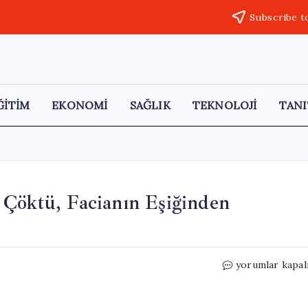
Subscribe t
ĞİTİM
EKONOMİ
SAĞLIK
TEKNOLOJİ
TANI
 Çöktü, Facianın Eşiğinden
Esenyurt’ta
yorumlar kapal
Yıkım
Anında
Bina