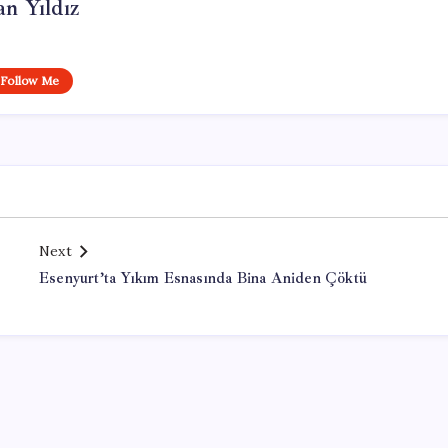
n Yıldız
Follow Me
Next
Esenyurt’ta Yıkım Esnasında Bina Aniden Çöktü