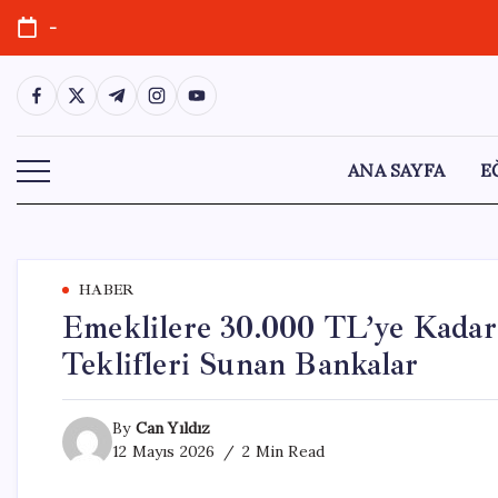
Skip
-
to
content
https://www.facebook.com/
https://twitter.com/
https://t.me/
https://www.instagram.com/
https://youtube.com/
ANA SAYFA
E
HABER
Emeklilere 30.000 TL’ye Kada
Teklifleri Sunan Bankalar
By
Can Yıldız
12 Mayıs 2026
2 Min Read