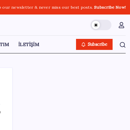
o our newsletter & never miss our best posts.
Subscribe Now!
TIM
İLETİŞİM
Subscribe
SON YAZILAR
ı
Menderes Belediyesi’ne operasyon:
Belediye Başkanı Çiçek dahil 16 kişi adliyeye