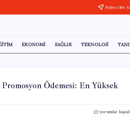
Subscribe t
ĞİTİM
EKONOMİ
SAĞLIK
TEKNOLOJİ
TANI
r Promosyon Ödemesi: En Yüksek
Emeklilere
yorumlar kapal
30.000
TL’ye
Kadar