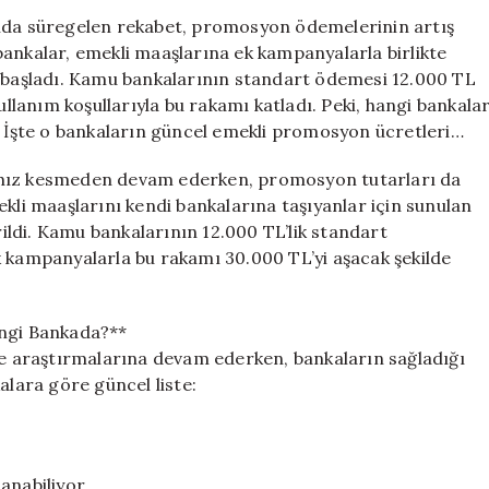
Promosyon
ında süregelen rekabet, promosyon ödemelerinin artış
Ödemesi:
bankalar, emekli maaşlarına ek kampanyalarla birlikte
En
başladı. Kamu bankalarının standart ödemesi 12.000 TL
Yüksek
ullanım koşullarıyla bu rakamı katladı. Peki, hangi bankala
Teklifleri
İşte o bankaların güncel emekli promosyon ücretleri…
Sunan
Bankalar
 hız kesmeden devam ederken, promosyon tutarları da
için
ekli maaşlarını kendi bankalarına taşıyanlar için sunulan
ldi. Kamu bankalarının 12.000 TL’lik standart
k kampanyalarla bu rakamı 30.000 TL’yi aşacak şekilde
ngi Bankada?**
ere araştırmalarına devam ederken, bankaların sağladığı
alara göre güncel liste:
anabiliyor.