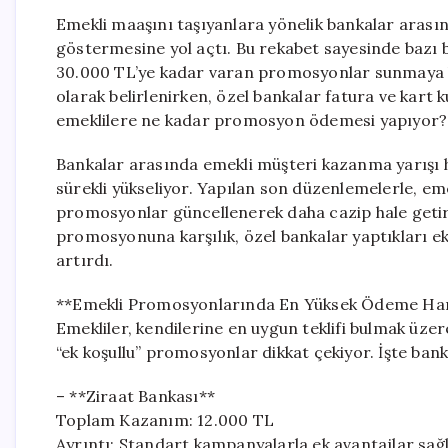
Emekli maaşını taşıyanlara yönelik bankalar aras
göstermesine yol açtı. Bu rekabet sayesinde bazı 
30.000 TL’ye kadar varan promosyonlar sunmaya 
olarak belirlenirken, özel bankalar fatura ve kart k
emeklilere ne kadar promosyon ödemesi yapıyor? 
Bankalar arasında emekli müşteri kazanma yarışı
sürekli yükseliyor. Yapılan son düzenlemelerle, em
promosyonlar güncellenerek daha cazip hale getiri
promosyonuna karşılık, özel bankalar yaptıkları e
artırdı.
**Emekli Promosyonlarında En Yüksek Ödeme Ha
Emekliler, kendilerine en uygun teklifi bulmak üz
“ek koşullu” promosyonlar dikkat çekiyor. İşte bank
– **Ziraat Bankası**
Toplam Kazanım: 12.000 TL
Ayrıntı: Standart kampanyalarla ek avantajlar sağl