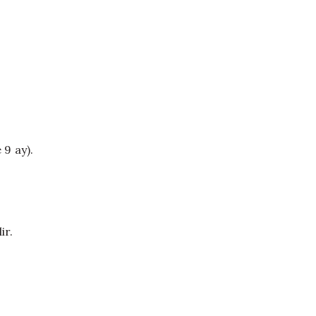
 9 ay).
ir.