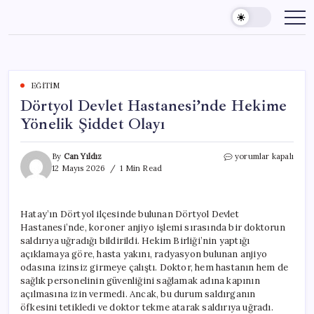
Skip
to
content
EĞITIM
Dörtyol Devlet Hastanesi’nde Hekime
Yönelik Şiddet Olayı
Dörtyol
By
Can Yıldız
yorumlar kapalı
Devlet
12 Mayıs 2026
1 Min Read
Hastanesi’nde
Hekime
Yönelik
Hatay’ın Dörtyol ilçesinde bulunan Dörtyol Devlet
Şiddet
Hastanesi’nde, koroner anjiyo işlemi sırasında bir doktorun
Olayı
için
saldırıya uğradığı bildirildi. Hekim Birliği’nin yaptığı
açıklamaya göre, hasta yakını, radyasyon bulunan anjiyo
odasına izinsiz girmeye çalıştı. Doktor, hem hastanın hem de
sağlık personelinin güvenliğini sağlamak adına kapının
açılmasına izin vermedi. Ancak, bu durum saldırganın
öfkesini tetikledi ve doktor tekme atarak saldırıya uğradı.