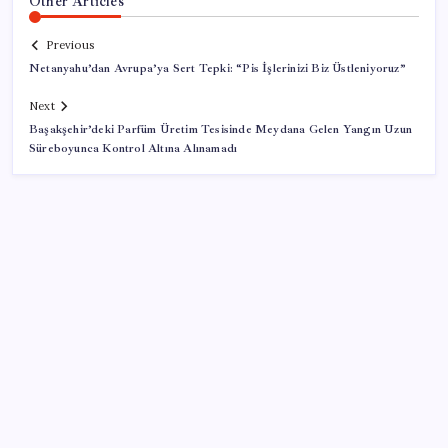
Other Articles
Previous
Netanyahu’dan Avrupa’ya Sert Tepki: “Pis İşlerinizi Biz Üstleniyoruz”
Next
Başakşehir’deki Parfüm Üretim Tesisinde Meydana Gelen Yangın Uzun
Süreboyunca Kontrol Altına Alınamadı
SON YAZILAR
Sürekli maddi sorun yaşayan insanların beyni daha
çabuk yaşlanabiliyor: ‘Beyin de yoruluyor’