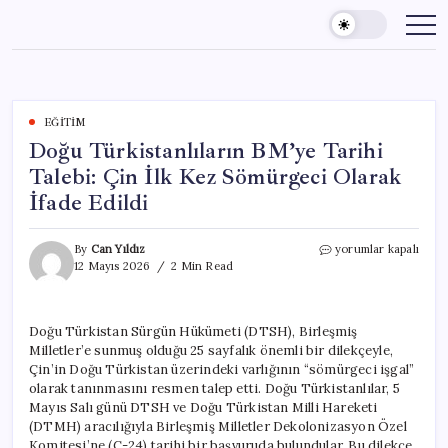
Skip
to
content
EĞITIM
Doğu Türkistanlıların BM’ye Tarihi
Talebi: Çin İlk Kez Sömürgeci Olarak
İfade Edildi
Doğu
By
Can Yıldız
yorumlar kapalı
Türkistanlıların
12 Mayıs 2026
2 Min Read
BM’ye
Tarihi
Talebi:
Doğu Türkistan Sürgün Hükümeti (DTSH), Birleşmiş
Çin
Milletler’e sunmuş olduğu 25 sayfalık önemli bir dilekçeyle,
İlk
Kez
Çin’in Doğu Türkistan üzerindeki varlığının “sömürgeci işgal”
Sömürgeci
olarak tanınmasını resmen talep etti. Doğu Türkistanlılar, 5
Olarak
Mayıs Salı günü DTSH ve Doğu Türkistan Milli Hareketi
İfade
(DTMH) aracılığıyla Birleşmiş Milletler Dekolonizasyon Özel
Edildi
Komitesi’ne (C-24) tarihi bir başvuruda bulundular. Bu dilekçe,