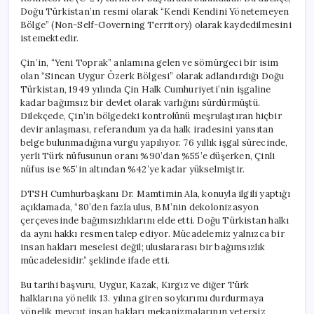
için
Doğu Türkistan’ın resmi olarak “Kendi Kendini Yönetemeyen
Bölge” (Non-Self-Governing Territory) olarak kaydedilmesini
istemektedir.
Çin’in, “Yeni Toprak” anlamına gelen ve sömürgeci bir isim
olan “Sincan Uygur Özerk Bölgesi” olarak adlandırdığı Doğu
Türkistan, 1949 yılında Çin Halk Cumhuriyeti’nin işgaline
kadar bağımsız bir devlet olarak varlığını sürdürmüştü.
Dilekçede, Çin’in bölgedeki kontrolünü meşrulaştıran hiçbir
devir anlaşması, referandum ya da halk iradesini yansıtan
belge bulunmadığına vurgu yapılıyor. 76 yıllık işgal sürecinde,
yerli Türk nüfusunun oranı %90’dan %55’e düşerken, Çinli
nüfus ise %5’in altından %42’ye kadar yükselmiştir.
DTSH Cumhurbaşkanı Dr. Mamtimin Ala, konuyla ilgili yaptığı
açıklamada, “80’den fazla ulus, BM’nin dekolonizasyon
çerçevesinde bağımsızlıklarını elde etti. Doğu Türkistan halkı
da aynı hakkı resmen talep ediyor. Mücadelemiz yalnızca bir
insan hakları meselesi değil; uluslararası bir bağımsızlık
mücadelesidir.” şeklinde ifade etti.
Bu tarihi başvuru, Uygur, Kazak, Kırgız ve diğer Türk
halklarına yönelik 13. yılına giren soykırımı durdurmaya
yönelik mevcut insan hakları mekanizmalarının yetersiz