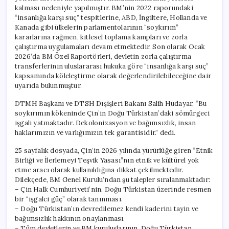
kalması nedeniyle yapılmıştır. BM’nin 2022 raporundaki
“insanlığa karşı suç” tespitlerine, ABD, İngiltere, Hollanda ve
Kanada gibi ülkelerin parlamentolarının “soykırım”
kararlarına rağmen, kitlesel toplama kampları ve zorla
çalıştırma uygulamaları devam etmektedir. Son olarak Ocak
2026’da BM Özel Raportörleri, devletin zorla çalıştırma
transferlerinin uluslararası hukuka göre “insanlığa karşı suç”
kapsamında köleleştirme olarak değerlendirilebileceğine dair
uyarıda bulunmuştur.
DTMH Başkanı ve DTSH Dışişleri Bakanı Salih Hudayar, “Bu
soykırımın kökeninde Çin’in Doğu Türkistan’daki sömürgeci
işgali yatmaktadır. Dekolonizasyon ve bağımsızlık, insan
haklarımızın ve varlığımızın tek garantisidir.” dedi.
25 sayfalık dosyada, Çin’in 2026 yılında yürürlüğe giren “Etnik
Birliği ve İlerlemeyi Teşvik Yasası”nın etnik ve kültürel yok
etme aracı olarak kullanıldığına dikkat çekilmektedir.
Dilekçede, BM Genel Kurulu’ndan şu talepler sıralanmaktadır:
– Çin Halk Cumhuriyeti’nin, Doğu Türkistan üzerinde resmen
bir “işgalci güç” olarak tanınması.
– Doğu Türkistan’ın devredilemez kendi kaderini tayin ve
bağımsızlık hakkının onaylanması.
– Tüm devletlerin ve BM kuruluşlarının, Doğu Türkistan