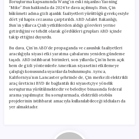
Soruşturma kapsamında Wang’ın eski nişanlısı Yaoning
“Mike” Sun hakkında da 2024’te dava açılmıştı. Sun, Çin
hükümeti adına gizli ajanlık faaliyetleri yürüttüğü gerekçesiyle
dört yıl hapis cezasına çarptırıldı. ABD Adalet Bakanlığı,
Sun’ın yıllarca Çinli yetkililerden aldığı görevleri yerine
getirdiğini ve tehdit olarak gördükleri grupları ABD içinde
takip ettiğini duyurdu.
Bu dava, Çin’in ABD’de propaganda ve casusluk faaliyetleri
aracılığıyla siyasi etki yaratma çabalarını yeniden gündeme
taşıdı. ABD istihbarat birimleri, son yıllarda Çin’in hem açık
hem de gizli yöntemlerle Amerikan siyasetini etkilemeye
çalıştığı konusunda uyarılarda bulunmuştu. Ayrıca,
Kaliforniya’nın Lancaster şehrinde de, Çin merkezli elektrikli
araç üreticisi BYD ile bağlantılı iki siyasetçiye yönelik
soruşturma yürütülmektedir ve belediye binasında federal
arama yapılmıştır. Bu soruşturmada, elektrikli otobüs
projelerinin istihbarat amacıyla kullanılabileceği iddiaları da
yer almaktadır.