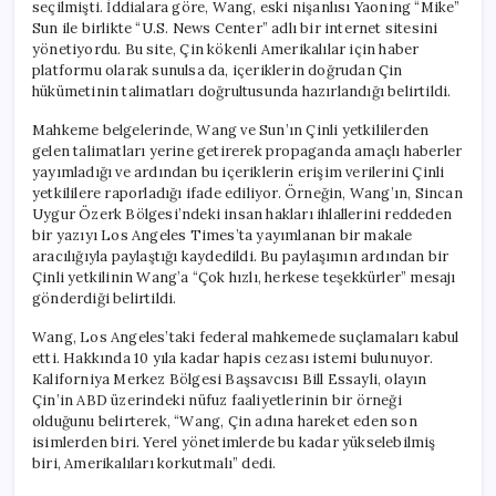
seçilmişti. İddialara göre, Wang, eski nişanlısı Yaoning “Mike”
Sun ile birlikte “U.S. News Center” adlı bir internet sitesini
yönetiyordu. Bu site, Çin kökenli Amerikalılar için haber
platformu olarak sunulsa da, içeriklerin doğrudan Çin
hükümetinin talimatları doğrultusunda hazırlandığı belirtildi.
Mahkeme belgelerinde, Wang ve Sun’ın Çinli yetkililerden
gelen talimatları yerine getirerek propaganda amaçlı haberler
yayımladığı ve ardından bu içeriklerin erişim verilerini Çinli
yetkililere raporladığı ifade ediliyor. Örneğin, Wang’ın, Sincan
Uygur Özerk Bölgesi’ndeki insan hakları ihlallerini reddeden
bir yazıyı Los Angeles Times’ta yayımlanan bir makale
aracılığıyla paylaştığı kaydedildi. Bu paylaşımın ardından bir
Çinli yetkilinin Wang’a “Çok hızlı, herkese teşekkürler” mesajı
gönderdiği belirtildi.
Wang, Los Angeles’taki federal mahkemede suçlamaları kabul
etti. Hakkında 10 yıla kadar hapis cezası istemi bulunuyor.
Kaliforniya Merkez Bölgesi Başsavcısı Bill Essayli, olayın
Çin’in ABD üzerindeki nüfuz faaliyetlerinin bir örneği
olduğunu belirterek, “Wang, Çin adına hareket eden son
isimlerden biri. Yerel yönetimlerde bu kadar yükselebilmiş
biri, Amerikalıları korkutmalı” dedi.