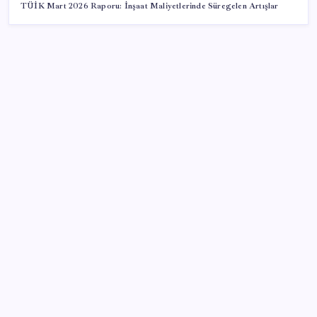
TÜİK Mart 2026 Raporu: İnşaat Maliyetlerinde Süregelen Artışlar
SON YAZILAR
Whitney Houston’ın Barbie bebeği
Aşılamanın düşüşüyle birlikte görülen vaka
sayısındaki yükseliş endişe yaratıyor
Sürekli maddi sorun yaşayan insanların beyni daha
çabuk yaşlanabiliyor: ‘Beyin de yoruluyor’
Erdoğan’dan ‘Mekke Ortak Savunma Anlaşması’
açıklaması: ‘Hiçbir ülkeyi hedef almıyor’