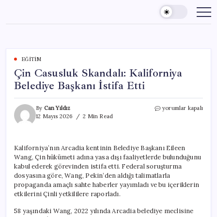
Skip
to
content
EĞITIM
Çin Casusluk Skandalı: Kaliforniya
Belediye Başkanı İstifa Etti
Çin
By
Can Yıldız
yorumlar kapalı
Casusluk
12 Mayıs 2026
2 Min Read
Skandalı:
Kaliforniya
Belediye
Kaliforniya’nın Arcadia kentinin Belediye Başkanı Eileen
Başkanı
Wang, Çin hükümeti adına yasa dışı faaliyetlerde bulunduğunu
İstifa
Etti
kabul ederek görevinden istifa etti. Federal soruşturma
için
dosyasına göre, Wang, Pekin’den aldığı talimatlarla
propaganda amaçlı sahte haberler yayımladı ve bu içeriklerin
etkilerini Çinli yetkililere raporladı.
58 yaşındaki Wang, 2022 yılında Arcadia belediye meclisine