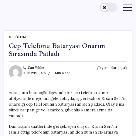
Skip
to
content
EĞITIM
Cep Telefonu Bataryası Onarım
Sırasında Patladı
Cep
By
Can Yıldız
yorumlar kapalı
Telefonu
14 Mayıs 2026
1 Min Read
Bataryası
Onarım
Sırasında
Adana’nın İmamoğlu ilçesinde bir cep telefonu tamir
Patladı
atölyesinde meydana gelen olayda, iş yeri sahibi Ersan Sert’in
için
onardığı cep telefonunun bataryası aniden patladı. Olay, kısa
süreli bir paniğe yol açarken, güvenlik kameralarına da
yansıdı.
Dün akşam saatlerinde gerçekleşen olayda, Ersan Sert’in
tamir ettiği telefonun bataryası aniden duman çıkarmaya