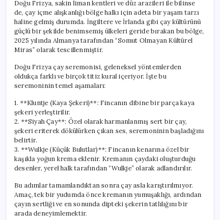
Doğu Frizya, sakin liman kentleri ve düz arazileri ile bilinse
de, çay içme alışkanlığı bölge halkı için adeta bir yaşam tarzı
haline gelmiş durumda. İngiltere ve İrlanda gibi çay kültürünü
güçlü bir şekilde benimsemiş ülkeleri geride bırakan bu bölge,
2025 yılında Almanya tarafından “Somut Olmayan Kültürel
Miras” olarak tescillenmiştir.
Doğu Frizya çay seremonisi, geleneksel yöntemlerden
oldukça farklı ve birçok titiz kural içeriyor. İşte bu
seremoninin temel aşamaları:
1. **Kluntje (Kaya Şekeri)**: Fincanın dibine bir parça kaya
şekeri yerleştirilir.
2. **Siyah Çay**: Özel olarak harmanlanmış sert bir çay,
şekeri eriterek dökülürken çıkan ses, seremoninin başladığını
belirtir.
3. **Wulkje (Küçük Bulutlar)**: Fincanın kenarına özel bir
kaşıkla yoğun krema eklenir. Kremanın çaydaki oluşturduğu
desenler, yerel halk tarafından “Wulkje” olarak adlandırılır.
Bu adımlar tamamlandıktan sonra çay asla karıştırılmıyor.
Amaç, tek bir yudumda önce kremanın yumuşaklığı, ardından
çayın sertliği ve en sonunda dipteki şekerin tatlılığını bir
arada deneyimlemektir.