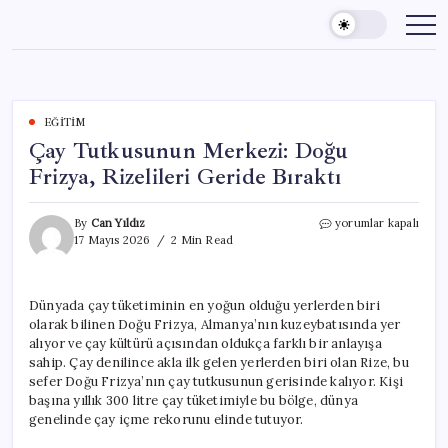
Skip
to
content
EĞITIM
Çay Tutkusunun Merkezi: Doğu
Frizya, Rizelileri Geride Bıraktı
Çay
By
Can Yıldız
yorumlar kapalı
Tutkusunun
17 Mayıs 2026
2 Min Read
Merkezi:
Doğu
Frizya,
Dünyada çay tüketiminin en yoğun olduğu yerlerden biri
Rizelileri
olarak bilinen Doğu Frizya, Almanya’nın kuzeybatısında yer
Geride
Bıraktı
alıyor ve çay kültürü açısından oldukça farklı bir anlayışa
için
sahip. Çay denilince akla ilk gelen yerlerden biri olan Rize, bu
sefer Doğu Frizya’nın çay tutkusunun gerisinde kalıyor. Kişi
başına yıllık 300 litre çay tüketimiyle bu bölge, dünya
genelinde çay içme rekorunu elinde tutuyor.