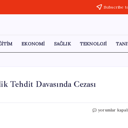
Subscribe t
ĞİTİM
EKONOMİ
SAĞLIK
TEKNOLOJİ
TANI
lik Tehdit Davasında Cezası
Atlas
yorumlar kapal
Çağlayan’ın
Ailesine
Yönelik