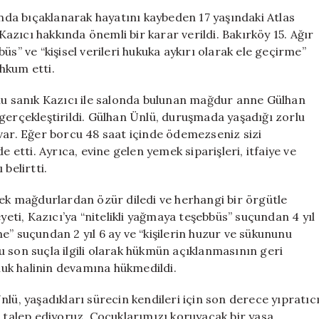
Tehdit
da bıçaklanarak hayatını kaybeden 17 yaşındaki Atlas
Davasında
zıcı hakkında önemli bir karar verildi. Bakırköy 15. Ağır
Cezası
üs” ve “kişisel verileri hukuka aykırı olarak ele geçirme”
Belirlendi
hkum etti.
için
klu sanık Kazıcı ile salonda bulunan mağdur anne Gülhan
gerçekleştirildi. Gülhan Ünlü, duruşmada yaşadığı zorlu
var. Eğer borcu 48 saat içinde ödemezseniz sizi
e etti. Ayrıca, evine gelen yemek siparişleri, itfaiye ve
belirtti.
rek mağdurlardan özür diledi ve herhangi bir örgütle
ti, Kazıcı’ya “nitelikli yağmaya teşebbüs” suçundan 4 yıl
rme” suçundan 2 yıl 6 ay ve “kişilerin huzur ve sükununu
 son suçla ilgili olarak hükmün açıklanmasının geri
uluk halinin devamına hükmedildi.
, yaşadıkları sürecin kendileri için son derece yıpratıc
r talep ediyoruz. Çocuklarımızı koruyacak bir yasa