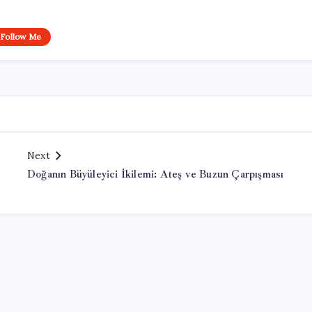
Follow Me
Next
Doğanın Büyüleyici İkilemi: Ateş ve Buzun Çarpışması
Office Lisans Satın Al