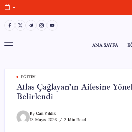
Skip
-
to
content
https://www.facebook.com/
https://twitter.com/
https://t.me/
https://www.instagram.com/
https://youtube.com/
ANA SAYFA
E
EĞITIM
Atlas Çağlayan’ın Ailesine Yöne
Belirlendi
By
Can Yıldız
13 Mayıs 2026
2 Min Read