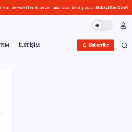
o our newsletter & never miss our best posts.
Subscribe Now!
TIM
İLETİŞİM
Subscribe
SON YAZILAR
ı
Menderes Belediyesi’ne operasyon:
Belediye Başkanı Çiçek dahil 16 kişi adliyeye