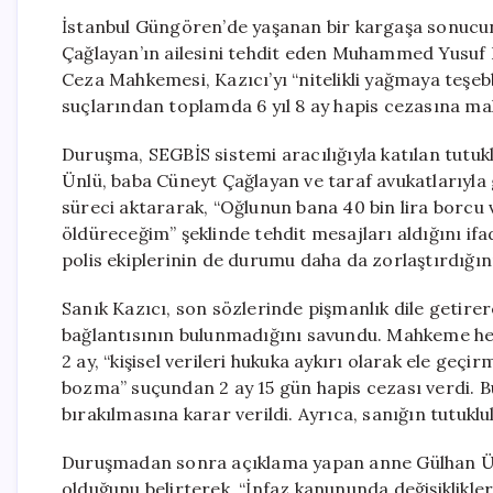
İstanbul Güngören’de yaşanan bir kargaşa sonucun
Çağlayan’ın ailesini tehdit eden Muhammed Yusuf Ka
Ceza Mahkemesi, Kazıcı’yı “nitelikli yağmaya teşebb
suçlarından toplamda 6 yıl 8 ay hapis cezasına ma
Duruşma, SEGBİS sistemi aracılığıyla katılan tutu
Ünlü, baba Cüneyt Çağlayan ve taraf avukatlarıyla 
süreci aktararak, “Oğlunun bana 40 bin lira borcu 
öldüreceğim” şeklinde tehdit mesajları aldığını ifad
polis ekiplerinin de durumu daha da zorlaştırdığını 
Sanık Kazıcı, son sözlerinde pişmanlık dile getire
bağlantısının bulunmadığını savundu. Mahkeme heye
2 ay, “kişisel verileri hukuka aykırı olarak ele geçi
bozma” suçundan 2 ay 15 gün hapis cezası verdi. Bu
bırakılmasına karar verildi. Ayrıca, sanığın tutukl
Duruşmadan sonra açıklama yapan anne Gülhan Ünlü
olduğunu belirterek, “İnfaz kanununda değişiklikle