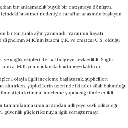
Bitti:
çıkan bir anlaşmazlık büyük bir çatışmaya dönüştü.
Bir
 içindeki husumet nedeniyle taraflar arasında başlayan
Kişi
Başından
Vuruldu
en bir kurşunla ağır yaralandı. Yaralının hayati
için
ki şüphelinin M.K.’nin kuzeni Ç.K. ve eniştesi Ü.S. olduğu
 ve sağlık ekipleri derhal bölgeye sevk edildi. Sağlık
an sonra, M.K.’yı ambulansla hastaneye kaldırdı.
eri, olayla ilgili inceleme başlatarak, şüphelileri
a alınırken, şüphelilerin üzerinde iki adet silah bulunduğu
rilmesi için kriminal inceleme yapılacağı ifade edildi.
nin tamamlanmasının ardından adliyeye sevk edileceği
, güvenlik güçleri konuyla ilgili soruşturmayı