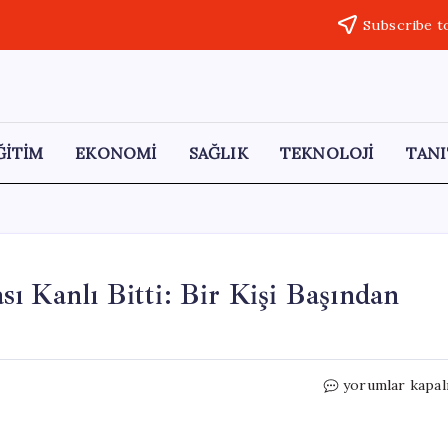
Subscribe t
ĞİTİM
EKONOMİ
SAĞLIK
TEKNOLOJİ
TANI
ı Kanlı Bitti: Bir Kişi Başından
Arnavutköy’de
yorumlar kapal
Akraba
Tartışması
Kanlı