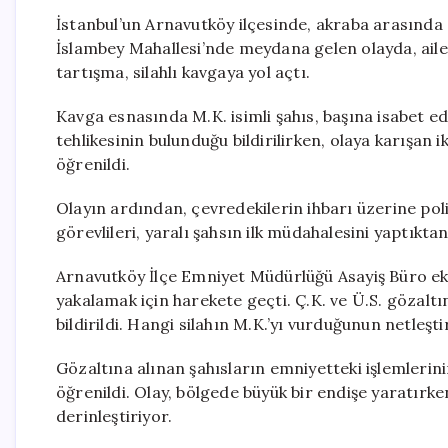
İstanbul’un Arnavutköy ilçesinde, akraba arasında 
İslambey Mahallesi’nde meydana gelen olayda, aile
tartışma, silahlı kavgaya yol açtı.
Kavga esnasında M.K. isimli şahıs, başına isabet ed
tehlikesinin bulunduğu bildirilirken, olaya karışan i
öğrenildi.
Olayın ardından, çevredekilerin ihbarı üzerine polis
görevlileri, yaralı şahsın ilk müdahalesini yaptıkt
Arnavutköy İlçe Emniyet Müdürlüğü Asayiş Büro ekipl
yakalamak için harekete geçti. Ç.K. ve Ü.S. gözaltın
bildirildi. Hangi silahın M.K.’yı vurduğunun netleşti
Gözaltına alınan şahısların emniyetteki işlemleri
öğrenildi. Olay, bölgede büyük bir endişe yaratırken
derinleştiriyor.