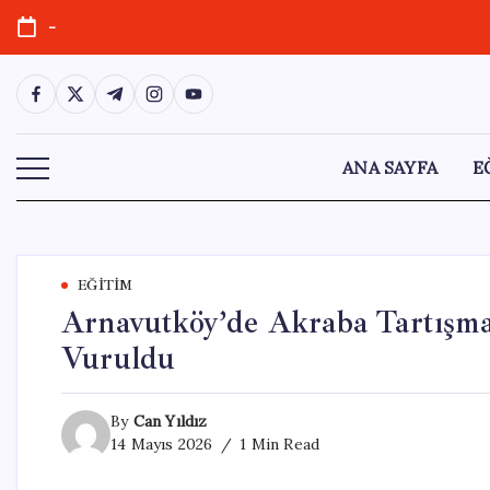
Skip
-
to
content
https://www.facebook.com/
https://twitter.com/
https://t.me/
https://www.instagram.com/
https://youtube.com/
ANA SAYFA
E
EĞITIM
Arnavutköy’de Akraba Tartışmas
Vuruldu
By
Can Yıldız
14 Mayıs 2026
1 Min Read