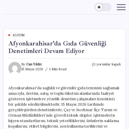
Skip
to
content
EĞITIM
Afyonkarahisar’da Gıda Güvenliği
Denetimleri Devam Ediyor
Afyonkarahisar’da
By
Can Yıldız
yorumlar kapalı
Gıda
15 Mayıs 2026
1 Min Read
Güvenliği
Denetimleri
Devam
Afyonkarahisar’da sağlıklı ve güvenilir gıda teminini sağlamak
Ediyor
amacıyla, üretim, satış ve toplu tüketim alanlarında faaliyet
için
gösteren işletmelere yönelik denetim çalışmaları kesintisiz
bir şekilde sürdürülmektedir. 15 Mayıs 2026 tarihinde
gerçekleştirilen denetimlerde, Çay ve İscehisar İlçe Tarım ve
Orman Müdürlükleri’nde görevli teknik ekipler, işletmelerin
hijyen standartlarını, teknik yeterliliklerini, ürünlerin saklama
koşullarını, etiket bilgilerini, son kullanma tarihlerini ve