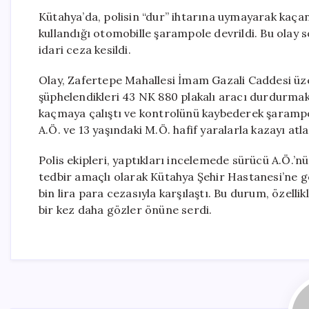
Kütahya’da, polisin “dur” ihtarına uymayarak kaçan 
kullandığı otomobille şarampole devrildi. Bu olay 
idari ceza kesildi.
Olay, Zafertepe Mahallesi İmam Gazali Caddesi üze
şüphelendikleri 43 NK 880 plakalı aracı durdurmak 
kaçmaya çalıştı ve kontrolünü kaybederek şarampole
A.Ö. ve 13 yaşındaki M.Ö. hafif yaralarla kazayı atla
Polis ekipleri, yaptıkları incelemede sürücü A.Ö.’n
tedbir amaçlı olarak Kütahya Şehir Hastanesi’ne g
bin lira para cezasıyla karşılaştı. Bu durum, özell
bir kez daha gözler önüne serdi.