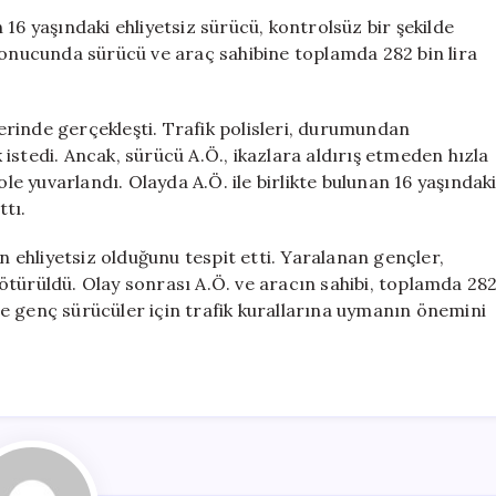
Rekor
16 yaşındaki ehliyetsiz sürücü, kontrolsüz bir şekilde
Ceza:
sonucunda sürücü ve araç sahibine toplamda 282 bin lira
Polisin
İhtarına
Uymadı
rinde gerçekleşti. Trafik polisleri, durumundan
için
istedi. Ancak, sürücü A.Ö., ikazlara aldırış etmeden hızla
 yuvarlandı. Olayda A.Ö. ile birlikte bulunan 16 yaşındak
ttı.
ün ehliyetsiz olduğunu tespit etti. Yaralanan gençler,
ötürüldü. Olay sonrası A.Ö. ve aracın sahibi, toplamda 28
ikle genç sürücüler için trafik kurallarına uymanın önemini